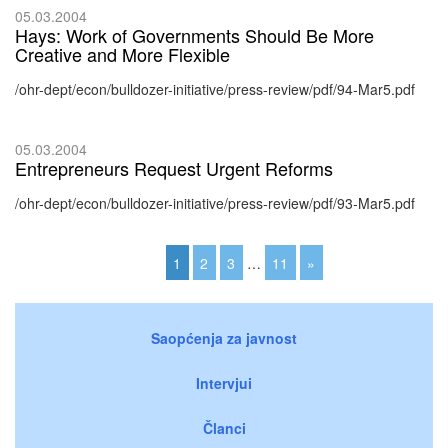
05.03.2004
Hays: Work of Governments Should Be More
Creative and More Flexible
/ohr-dept/econ/bulldozer-initiative/press-review/pdf/94-Mar5.pdf
05.03.2004
Entrepreneurs Request Urgent Reforms
/ohr-dept/econ/bulldozer-initiative/press-review/pdf/93-Mar5.pdf
1
2
3
…
11
»
Saopćenja za javnost
Intervjui
Članci