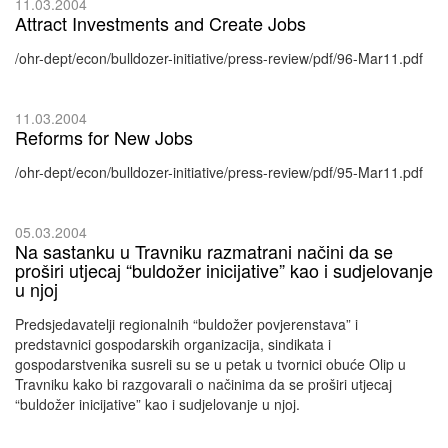
11.03.2004
Attract Investments and Create Jobs
/ohr-dept/econ/bulldozer-initiative/press-review/pdf/96-Mar11.pdf
11.03.2004
Reforms for New Jobs
/ohr-dept/econ/bulldozer-initiative/press-review/pdf/95-Mar11.pdf
05.03.2004
Na sastanku u Travniku razmatrani načini da se
proširi utjecaj “buldožer inicijative” kao i sudjelovanje
u njoj
Predsjedavatelji regionalnih “buldožer povjerenstava” i
predstavnici gospodarskih organizacija, sindikata i
gospodarstvenika susreli su se u petak u tvornici obuće Olip u
Travniku kako bi razgovarali o načinima da se proširi utjecaj
“buldožer inicijative” kao i sudjelovanje u njoj.