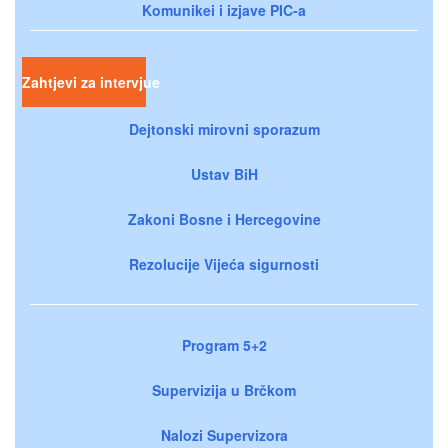
Komunikei i izjave PIC-a
Zahtjevi za intervjue
Dejtonski mirovni sporazum
Ustav BiH
Zakoni Bosne i Hercegovine
Rezolucije Vijeća sigurnosti
Program 5+2
Supervizija u Brčkom
Nalozi Supervizora