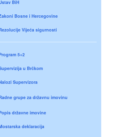
Ustav BiH
Zakoni Bosne i Hercegovine
Rezolucije Vijeća sigurnosti
Program 5+2
Supervizija u Brčkom
Nalozi Supervizora
Radne grupe za državnu imovinu
Popis državne imovine
Mostarska deklaracija