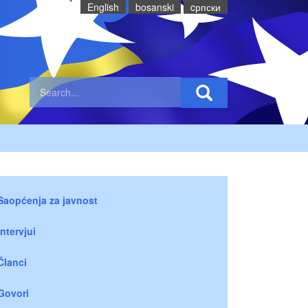
English
bosanski
cрпски
Saopćenja za javnost
Intervjui
Članci
Govori