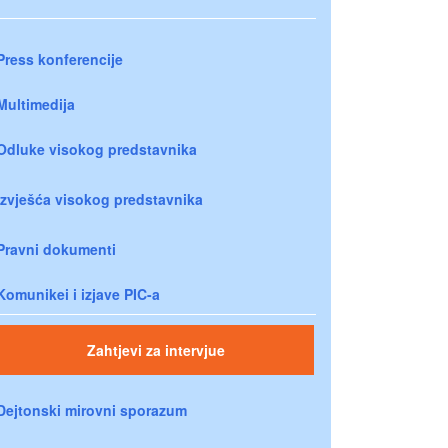
Press konferencije
Multimedija
Odluke visokog predstavnika
Izvješća visokog predstavnika
Pravni dokumenti
Komunikei i izjave PIC-a
Zahtjevi za intervjue
Dejtonski mirovni sporazum