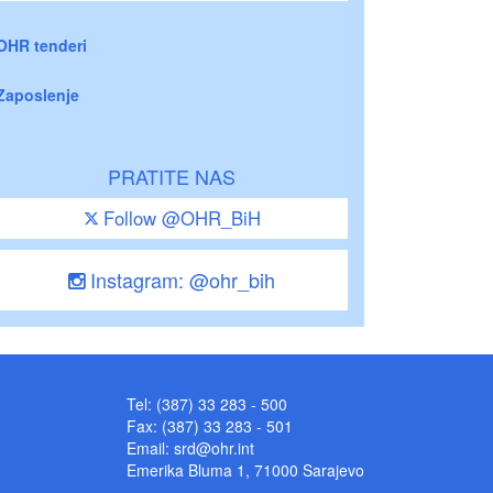
OHR tenderi
Zaposlenje
PRATITE NAS
Follow @OHR_BiH
Instagram: @ohr_bih
Tel: (387) 33 283 - 500
Fax: (387) 33 283 - 501
Email:
srd@ohr.int
Emerika Bluma 1, 71000 Sarajevo