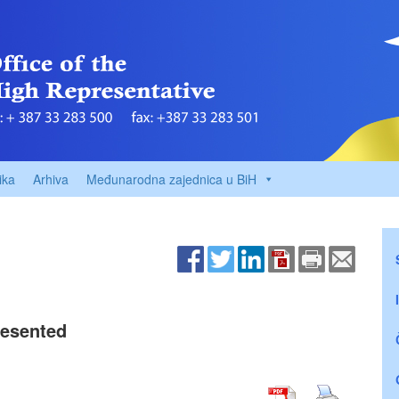
ika
Arhiva
Međunarodna zajednica u BiH
resented