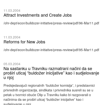
11.03.2004
Attract Investments and Create Jobs
/ohr-dept/econ/bulldozer-initiative/press-review/pdf/96-Mar11.pdf
11.03.2004
Reforms for New Jobs
/ohr-dept/econ/bulldozer-initiative/press-review/pdf/95-Mar11.pdf
05.03.2004
Na sastanku u Travniku razmatrani načini da se
proširi uticaj “buldožer inicijative” kao i sudjelovanje
u njoj
Predsjedavajući regionalnih “buldožer komisija”, i predstavnici
privrednih organizacija, sindikata i privrednika susreli su se u
petak u tvornici obuće Olip u Travniku kako bi razgovarali o
načinima da se proširi uticaj “buldožer inicijative” kao i
sudjelovanje u njoj.