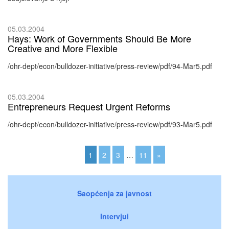
05.03.2004
Hays: Work of Governments Should Be More
Creative and More Flexible
/ohr-dept/econ/bulldozer-initiative/press-review/pdf/94-Mar5.pdf
05.03.2004
Entrepreneurs Request Urgent Reforms
/ohr-dept/econ/bulldozer-initiative/press-review/pdf/93-Mar5.pdf
1
2
3
…
11
»
Saopćenja za javnost
Intervjui