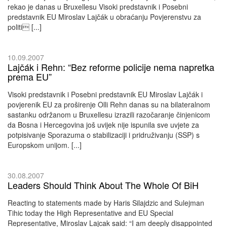
rekao je danas u Bruxellesu Visoki predstavnik i Posebni
predstavnik EU Miroslav Lajčák u obraćanju Povjerenstvu za
politi [...]
10.09.2007
Lajčák i Rehn: “Bez reforme policije nema napretka
prema EU”
Visoki predstavnik i Posebni predstavnik EU Miroslav Lajčák i
povjerenik EU za proširenje Olli Rehn danas su na bilateralnom
sastanku održanom u Bruxellesu izrazili razočaranje činjenicom
da Bosna i Hercegovina još uvijek nije ispunila sve uvjete za
potpisivanje Sporazuma o stabilizaciji i pridruživanju (SSP) s
Europskom unijom. [...]
30.08.2007
Leaders Should Think About The Whole Of BiH
Reacting to statements made by Haris Silajdzic and Sulejman
Tihic today the High Representative and EU Special
Representative, Miroslav Lajcak said: “I am deeply disappointed