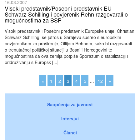
16.03.2007
Visoki predstavnik/Posebni predstavnik EU
Schwarz-Schilling i povjerenik Rehn razgovarali o
mogućnostima za SSP
Visoki predstavnik i Posebni predstavnik Europske unije, Christian
Schwarz-Schilling, se jutros u Sarajevu susreo s europskim
povjerenikom za proširenje, Ollijem Rehnom, kako bi razgovarali
o trenutačnoj političkoj situaciji u Bosni i Hercegovini te
mogućnostima da ova zemlja potpiše Sporazum o stabilizaciji i
pridruživanju s Europsk [...]
«
1
2
3
4
5
…
12
»
Saopćenja za javnost
Intervjui
Članci