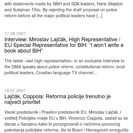
with statements made by SBiH and SDA leaders, Haris Silajdzic
and Sulejman Tihic. By rejecting the draft proposal on police
reform before all the major political leaders have [...]
17.08.2007
Interview: Miroslav Lajčák, High Representative /
EU Special Representative for BiH: “I won’t write a
book about BiH”
The latest «last high representative» in an exclusive interview to
the DANI speaks about police reform, constitutional reform, local
political leaders, Croatian language TV channel…
18.07.2007
Lajčák, Coppola: Reforma policije trenutno je
najveći prioritet
Visoki predstavnik i Posebni predstavnik EU, Miroslav Lajčák, i
voditelj Policijske misije EU u BiH, Vincenzo Coppola, sastali su se
danas u Sarajevu kako bi porazgovarali o načinima ponovnog
pokretanja policijske reforme, što bi Bosni i Hercegovini omogućilo