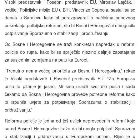
Visoki predstavnik i Posebni predstavnik EU, Miroslav Lajčák, i
voditelj Policijske misije EU u BiH, Vincenzo Coppola, sastali su se
danas u Sarajevu kako bi porazgovarali o načinima ponovnog
pokretanja policijske reforme, što bi Bosni i Hercegovini omogućilo
potpisivanje Sporazuma o stabilizaciji i prodruživanju.
Od Bosne i Hercegovine se traži konkretan napredak u reformi
policije do rujna, kako bi se spriječilo njezino daljnje zaostajanje
za susjednim zemljama na putu ka Europi.
“Trenutno nema većeg prioriteta za Bosnu i Hercegovinu,” rekao
je Visoki predstavnik i Posebni predstavnik EU. “Za Europsku
uniju to pitanje je jasno. Mi smo uradili svoj dio posla i sada
čekamo da Bosna i Hercegovina provede potrebne reforme kako
bi ispunila uvjete za potpisivanje Sporazuma o stabilizaciji i
pridruživanju.”
Reforma policije je jedna od još uvijek neprovedenih reformi koje
se od Bosne i Hercegovine traže da bi mogla potpisati Sporazum
o stabilizaciji i pridruživanju s Europskom unijom. Riječ je o