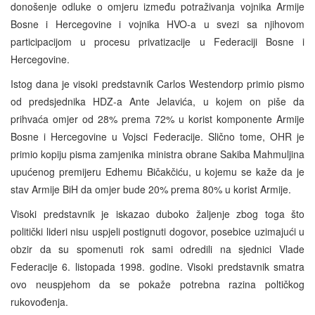
donošenje odluke o omjeru između potraživanja vojnika Armije
Bosne i Hercegovine i vojnika HVO-a u svezi sa njihovom
participacijom u procesu privatizacije u Federaciji Bosne i
Hercegovine.
Istog dana je visoki predstavnik Carlos Westendorp primio pismo
od predsjednika HDZ-a Ante Jelavića, u kojem on piše da
prihvaća omjer od 28% prema 72% u korist komponente Armije
Bosne i Hercegovine u Vojsci Federacije. Slično tome, OHR je
primio kopiju pisma zamjenika ministra obrane Sakiba Mahmuljina
upućenog premijeru Edhemu Bičakčiću, u kojemu se kaže da je
stav Armije BiH da omjer bude 20% prema 80% u korist Armije.
Visoki predstavnik je iskazao duboko žaljenje zbog toga što
politički lideri nisu uspjeli postignuti dogovor, posebice uzimajući u
obzir da su spomenuti rok sami odredili na sjednici Vlade
Federacije 6. listopada 1998. godine. Visoki predstavnik smatra
ovo neuspjehom da se pokaže potrebna razina poltičkog
rukovođenja.