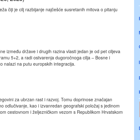
 čiji je cilj razbijanje najčešće susretanih mitova o pitanju
ine između države i drugih razina vlasti jedan je od pet ciljeva
gramu 5+2, a radi ostvarenja dugoročnoga cilja – Bosne i
o nalazi na putu europskih integracija.
rcegovini za ubrzan rast i razvoj. Tomu doprinose značajan
no odlučivanje, kao i izvanredan geografski položaj s jedinom
om cestovnom i željezničkom vezom s Republikom Hrvatskom