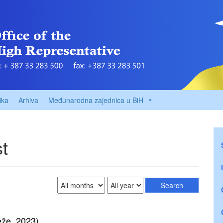
ika
Arhiva
Međunarodna zajednica u BiH
st
eže, 2023)