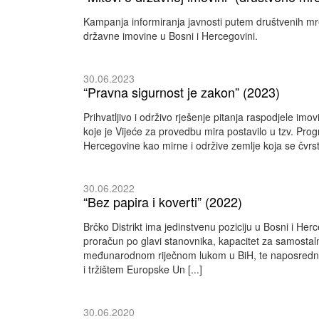
Kampanja informiranja javnosti putem društvenih mreža
državne imovine u Bosni i Hercegovini.
30.06.2023
“Pravna sigurnost je zakon” (2023)
Prihvatljivo i održivo rješenje pitanja raspodjele imov
koje je Vijeće za provedbu mira postavilo u tzv. Pro
Hercegovine kao mirne i održive zemlje koja se čvrst
30.06.2022
“Bez papira i koverti” (2022)
Brčko Distrikt ima jedinstvenu poziciju u Bosni i He
proračun po glavi stanovnika, kapacitet za samostal
međunarodnom riječnom lukom u BiH, te naposredn
i tržištem Europske Un [...]
30.06.2020