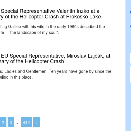
pecial Representative Valentin Inzko at a
y of the Helicopter Crash at Prokosko Lake
siting Galilee with his wife in the early 1960s described the
ote – “the landscape of my soul”.
EU Special Representative, Miroslav Lajčák, at
ary of the Helicopter Crash
ies, Ladies and Gentlemen, Ten years have gone by since the
ed in this place.
2
3
…
442
»