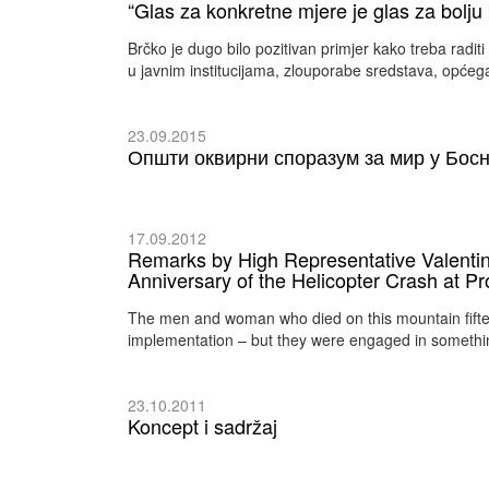
“Glas za konkretne mjere je glas za bolj
Brčko je dugo bilo pozitivan primjer kako treba radit
u javnim institucijama, zlouporabe sredstava, općeg
23.09.2015
Општи оквирни споразум за мир у Босн
17.09.2012
Remarks by High Representative Valentin
Anniversary of the Helicopter Crash at P
The men and woman who died on this mountain fifte
implementation – but they were engaged in somethin
23.10.2011
Koncept i sadržaj