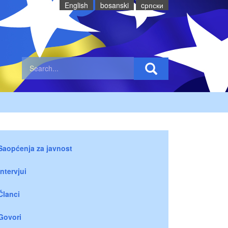
English
bosanski
cрпски
Saopćenja za javnost
Intervjui
Članci
Govori