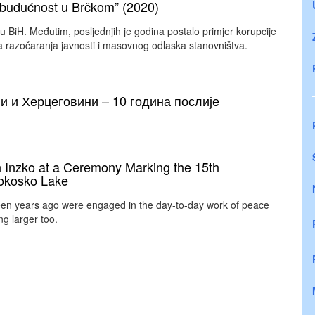
u budućnost u Brčkom” (2020)
i u BiH. Međutim, posljednjih je godina postalo primjer korupcije
a razočaranja javnosti i masovnog odlaska stanovništva.
и и Херцеговини – 10 година послије
 Inzko at a Ceremony Marking the 15th
rokosko Lake
en years ago were engaged in the day-to-day work of peace
g larger too.