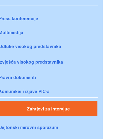
Press konferencije
Multimedija
Odluke visokog predstavnika
Izvješća visokog predstavnika
Pravni dokumenti
Komunikei i izjave PIC-a
Zahtjevi za intervjue
Dejtonski mirovni sporazum