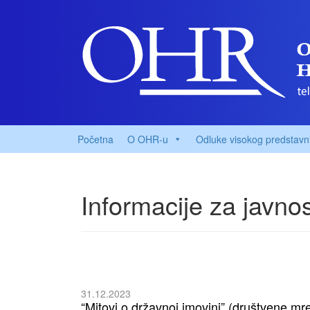
Početna
O OHR-u
Odluke visokog predstavn
Informacije za javno
31.12.2023
“Mitovi o državnoj imovini” (društvene mr