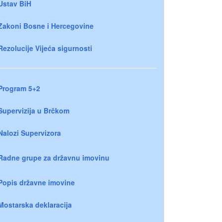
Ustav BiH
Zakoni Bosne i Hercegovine
Rezolucije Vijeća sigurnosti
Program 5+2
Supervizija u Brčkom
Nalozi Supervizora
Radne grupe za državnu imovinu
Popis državne imovine
Mostarska deklaracija