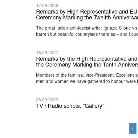
17.09.2009
Remarks by High Representative and EU S
Ceremony Marking the Twelfth Anniversar
The great Italian anti-fascist writer Ignazio Silone vi
barren but beautiful countryside there as – and I qu
16.09.2007
Remarks by the High Representative and 
the Ceremony Marking the Tenth Annivers
Members of the families, Vice-President, Excellenc
men and women we have gathered to honour were kill
28.09.2006
TV / Radio scripts: “Gallery”
1