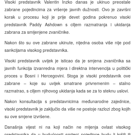
Visoki predstavnik Valentin Inzko danas je ukinuo preostale
zabrane pojedincima za vršenje javnih dužnosti. Ovo je završni
korak u procesu koji je prije devet godina pokrenuo visoki
predstavnik Paddy Ashdown s ciljem razmatranja i ukidanja
zabrana za smijenjene zvaničnike.
Nakon što su ove zabrane ukinute, nijedna osoba više nije pod
sankcijama visokog predstavnika.
Visoki predstavnik uvijek je isticao da je smjena zvaničnika sa
javnih funkcija izvanredna mjera i direktna intervencija u politički
proces u Bosni i Hercegovini. Stoga je visoki predstavnik ove
zabrane – koje su uvijek smatrane privremenim – stalno
razmatrao, s ciljem njihovog ukidanja kada se za to steknu uslovi.
Nakon konsultacija s predstavnicima međunarodne zajednice,
visoki predstavnik je zaključio da više ne postoje razlozi zbog kojih
su ove smjene izvršene.
Današnja vijest ni na koji način ne mijenja ovlast visokog
predstavnika da u budućnosti smijeni pojedince budu li kršili ili