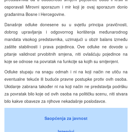
osporavali Mirovni sporazum i mir koji je ovaj sporazum donio
građanima Bosne i Hercegovine.
Današnje odluke donesene su u svjetlu principa pravičnosti,
dobrog upravljanja i odgovornog korištenja međunarodnog
mandata visokog predstavnika, uzimajući u obzir balans između
zaštite stabilnosti i prava pojedinca. Ove odluke ne dovode u
pitanje validnost prvobitnih smjena, niti ovlašćuju pojedince na
koje se odnose na povratak na funkcije sa kojih su smijenjeni.
Odluke stupaju na snagu odmah i ni na koji način ne utiču na
eventualne tekuće ili buduće pravne postupke protiv ovih osoba.
Ukidanje zabrana također ni na koji način ne predstavlja podršku
za povratak bilo koje od ovih osoba na političku scenu, niti stvara
bilo kakve obaveze za njihove nekadašnje poslodavce.
Saopćenja za javnost
Intervjui