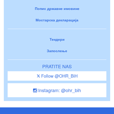
Попис државне имовине
Мостарска декларација
Тендери
Запослење
PRATITE NAS
Follow @OHR_BiH
Instagram: @ohr_bih