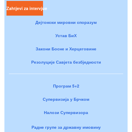
Zahtjevi za intervjue
Дејтонски мировни споразум
Устав БиХ
Закони Босне и Херцеговине
Резолуције Савјета безбједности
Програм 5+2
Супервизија у Брчком
Налози Супервизора
Радне групе за државну имовину