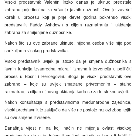
Visoki predstavnik Valentin Inzko danas je ukinuo preostale
zabrane pojedincima za vršenje javnih dužnosti. Ovo je završni
korak u procesu koji je prije devet godina pokrenuo visoki
predstavnik Paddy Ashdown s ciljem razmatranja i ukidanja
zabrana za smijenjene dužnosnike.
Nakon što su ove zabrane ukinute, nijedna osoba više nije pod
sankcijama visokog predstavnika.
Visoki predstavnik uvijek je isticao da je smjena dužnosnika s
javnih funkcija izvanredna mjera i izravna intervencija u politički
proces u Bosni i Hercegovini. Stoga je visoki predstavnik ove
zabrane – koje su uvijek smatrane privremenim – stalno
razmatrao, s ciljem njihovog ukidanja kada se za to steknu uvjeti.
Nakon konsultacija s predstavnicima međunarodne zajednice,
visoki predstavnik je zaključio da više ne postoje razlozi zbog kojih
su ove smjene izvršene.
Današnja vijest ni na koji način ne mijenja ovlast visokog
predstavnika da u budućnosti smijeni pojedince budu li kršili ili