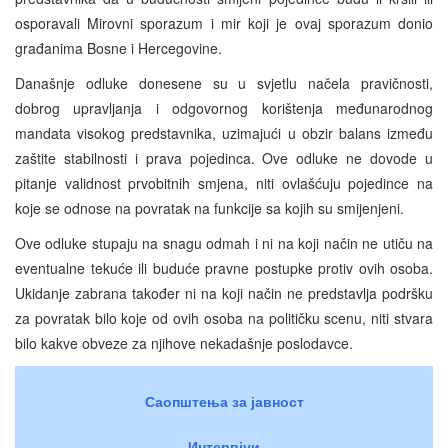
osporavali Mirovni sporazum i mir koji je ovaj sporazum donio
građanima Bosne i Hercegovine.
Današnje odluke donesene su u svjetlu načela pravičnosti,
dobrog upravljanja i odgovornog korištenja međunarodnog
mandata visokog predstavnika, uzimajući u obzir balans između
zaštite stabilnosti i prava pojedinca. Ove odluke ne dovode u
pitanje validnost prvobitnih smjena, niti ovlašćuju pojedince na
koje se odnose na povratak na funkcije sa kojih su smijenjeni.
Ove odluke stupaju na snagu odmah i ni na koji način ne utiču na
eventualne tekuće ili buduće pravne postupke protiv ovih osoba.
Ukidanje zabrana također ni na koji način ne predstavlja podršku
za povratak bilo koje od ovih osoba na političku scenu, niti stvara
bilo kakve obveze za njihove nekadašnje poslodavce.
Саопштења за јавност
Интервјуи