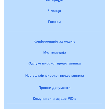
Чланци
Говори
Конференције за медије
Мултимедија
Одлуке високог представника
Извјештаји високог представника
Правни документи
Комуникеи и изјаве PIC-a