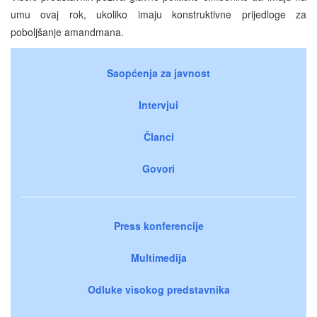
umu ovaj rok, ukoliko imaju konstruktivne prijedloge za
poboljšanje amandmana.
Saopćenja za javnost
Intervjui
Članci
Govori
Press konferencije
Multimedija
Odluke visokog predstavnika