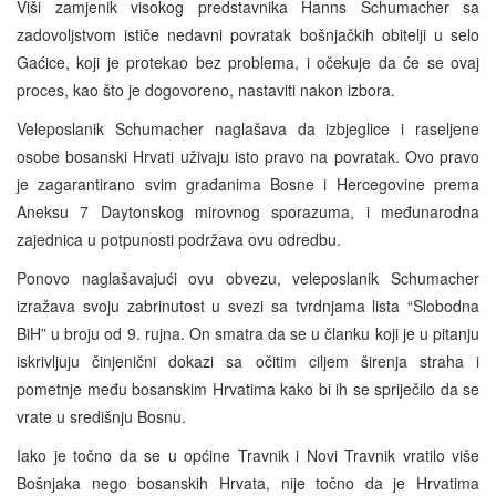
Viši zamjenik visokog predstavnika Hanns Schumacher sa
zadovoljstvom ističe nedavni povratak bošnjačkih obitelji u selo
Gaćice, koji je protekao bez problema, i očekuje da će se ovaj
proces, kao što je dogovoreno, nastaviti nakon izbora.
Veleposlanik Schumacher naglašava da izbjeglice i raseljene
osobe bosanski Hrvati uživaju isto pravo na povratak. Ovo pravo
je zagarantirano svim građanima Bosne i Hercegovine prema
Aneksu 7 Daytonskog mirovnog sporazuma, i međunarodna
zajednica u potpunosti podržava ovu odredbu.
Ponovo naglašavajući ovu obvezu, veleposlanik Schumacher
izražava svoju zabrinutost u svezi sa tvrdnjama lista “Slobodna
BiH” u broju od 9. rujna. On smatra da se u članku koji je u pitanju
iskrivljuju činjenični dokazi sa očitim ciljem širenja straha i
pometnje među bosanskim Hrvatima kako bi ih se spriječilo da se
vrate u središnju Bosnu.
Iako je točno da se u općine Travnik i Novi Travnik vratilo više
Bošnjaka nego bosanskih Hrvata, nije točno da je Hrvatima