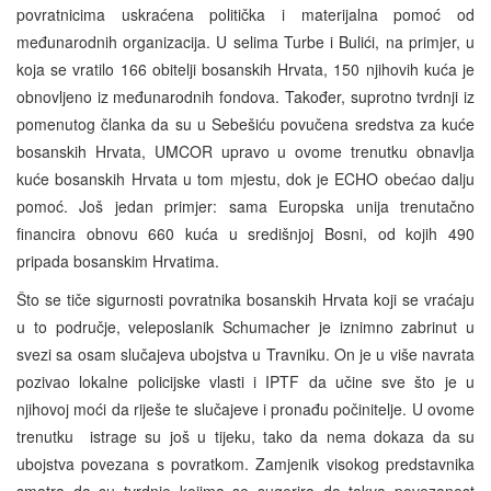
povratnicima uskraćena politička i materijalna pomoć od
međunarodnih organizacija. U selima Turbe i Bulići, na primjer, u
koja se vratilo 166 obitelji bosanskih Hrvata, 150 njihovih kuća je
obnovljeno iz međunarodnih fondova. Također, suprotno tvrdnji iz
pomenutog članka da su u Sebešiću povučena sredstva za kuće
bosanskih Hrvata, UMCOR upravo u ovome trenutku obnavlja
kuće bosanskih Hrvata u tom mjestu, dok je ECHO obećao dalju
pomoć. Još jedan primjer: sama Europska unija trenutačno
financira obnovu 660 kuća u središnjoj Bosni, od kojih 490
pripada bosanskim Hrvatima.
Što se tiče sigurnosti povratnika bosanskih Hrvata koji se vraćaju
u to područje, veleposlanik Schumacher je iznimno zabrinut u
svezi sa osam slučajeva ubojstva u Travniku. On je u više navrata
pozivao lokalne policijske vlasti i IPTF da učine sve što je u
njihovoj moći da riješe te slučajeve i pronađu počinitelje. U ovome
trenutku istrage su još u tijeku, tako da nema dokaza da su
ubojstva povezana s povratkom. Zamjenik visokog predstavnika
smatra da su tvrdnje kojima se sugerira da takva povezanost