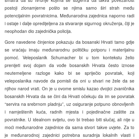
postoji zlonamjerne pošto se njima samo širi strah među
potencijalnim povratnicima. Međunarodna zajednica naporno radi
i ostaje i dalje opredijeljena za stvaranje sigurnog okruženja, čiji je
neophodan dio zajednička policija.
Gore navedene činjenice pokazuju da bosanski Hrvati tamo gdje
se vraćaju imaju međunarodnu političku potporu i materijalnu
pomoć. Veleposlanik Schumacher bi u tom kontekstu želio
prenijeti svoj dojam da vođe bosanskih Hrvata često iznose
neutemeljene razloge kako bi se spriječio povratak, koji
veleposlanika navode da pomisli da oni u stvari ne žele da se
njihov narod vrati. On je u ovome smislu kazao dvojici zvaničnika
bosanskih Hrvata da se čini da Hrvati očekuju da im se povratak
“servira na srebrnom pladnju”, uz osiguranje potpuno obnovljenih
i namještenih kuća, radnih mjesta i pojedinačne zaštite za
povratnike. U idealnom svijetu, ovo bi trebao biti slučaj, ali nije u
moći međunarodne zajednice da sama stvori takve uvjete. Za to
je međunarodnoj zajednici potrebna suradnja lokalnih vlasti i