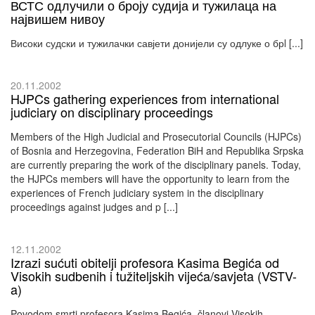
ВСТС одлучили о броју судија и тужилаца на
највишем нивоу
Високи судски и тужилачки савјети донијели су одлуке о брl [...]
20.11.2002
HJPCs gathering experiences from international
judiciary on disciplinary proceedings
Members of the High Judicial and Prosecutorial Councils (HJPCs)
of Bosnia and Herzegovina, Federation BiH and Republika Srpska
are currently preparing the work of the disciplinary panels. Today,
the HJPCs members will have the opportunity to learn from the
experiences of French judiciary system in the disciplinary
proceedings against judges and p [...]
12.11.2002
Izrazi sućuti obitelji profesora Kasima Begića od
Visokih sudbenih i tužiteljskih vijeća/savjeta (VSTV-
a)
Povodom smrti profesora Kasima Begića, članovi Visokih