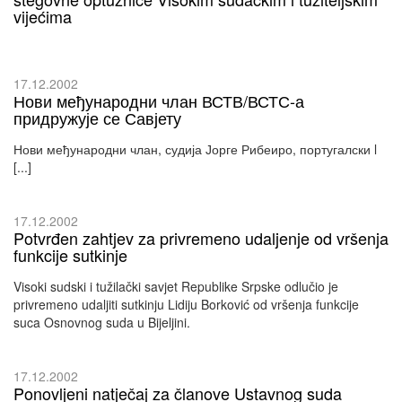
vijećima
17.12.2002
Нови међународни члан ВСТВ/ВСТС-а
придружује се Савјету
Нови међународни члан, судија Јорге Рибеиро, португалски l
[...]
17.12.2002
Potvrđen zahtjev za privremeno udaljenje od vršenja
funkcije sutkinje
Visoki sudski i tužilački savjet Republike Srpske odlučio je
privremeno udaljiti sutkinju Lidiju Borković od vršenja funkcije
suca Osnovnog suda u Bijeljini.
17.12.2002
Ponovljeni natječaj za članove Ustavnog suda