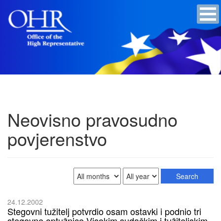
Neovisno pravosudno
povjerenstvo
24.12.2002
Stegovni tužitelj potvrdio osam ostavki i podnio tri
stegovne optužnice Visokim sudačkim i tužiteljskim