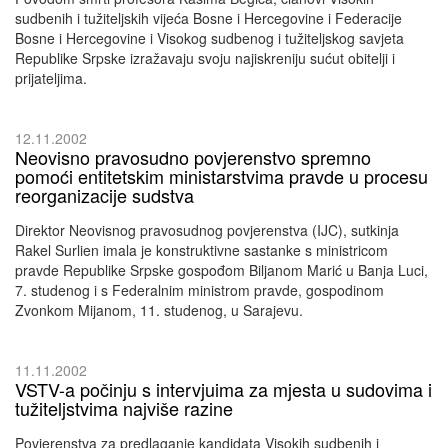
sudbenih i tužiteljskih vijeća Bosne i Hercegovine i Federacije
Bosne i Hercegovine i Visokog sudbenog i tužiteljskog savjeta
Republike Srpske izražavaju svoju najiskreniju sućut obitelji i
prijateljima.
12.11.2002
Neovisno pravosudno povjerenstvo spremno
pomoći entitetskim ministarstvima pravde u procesu
reorganizacije sudstva
Direktor Neovisnog pravosudnog povjerenstva (IJC), sutkinja
Rakel Surlien imala je konstruktivne sastanke s ministricom
pravde Republike Srpske gospođom Biljanom Marić u Banja Luci,
7. studenog i s Federalnim ministrom pravde, gospodinom
Zvonkom Mijanom, 11. studenog, u Sarajevu.
11.11.2002
VSTV-a počinju s intervjuima za mjesta u sudovima i
tužiteljstvima najviše razine
Povjerenstva za predlaganje kandidata Visokih sudbenih i