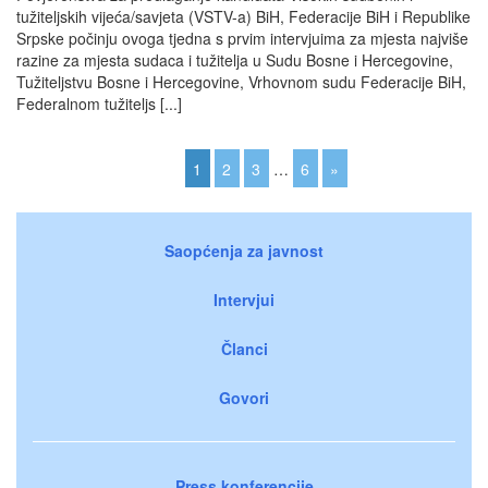
tužiteljskih vijeća/savjeta (VSTV-a) BiH, Federacije BiH i Republike
Srpske počinju ovoga tjedna s prvim intervjuima za mjesta najviše
razine za mjesta sudaca i tužitelja u Sudu Bosne i Hercegovine,
Tužiteljstvu Bosne i Hercegovine, Vrhovnom sudu Federacije BiH,
Federalnom tužiteljs [...]
1
2
3
…
6
»
Saopćenja za javnost
Intervjui
Članci
Govori
Press konferencije