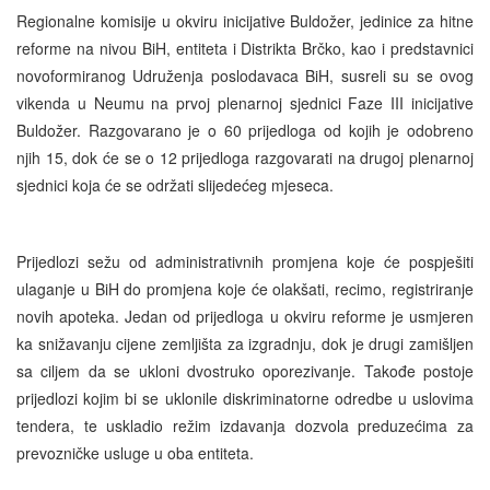
Regionalne komisije u okviru inicijative Buldožer, jedinice za hitne
reforme na nivou BiH, entiteta i Distrikta Brčko, kao i predstavnici
novoformiranog Udruženja poslodavaca BiH, susreli su se ovog
vikenda u Neumu na prvoj plenarnoj sjednici Faze III inicijative
Buldožer. Razgovarano je o 60 prijedloga od kojih je odobreno
njih 15, dok će se o 12 prijedloga razgovarati na drugoj plenarnoj
sjednici koja će se održati slijedećeg mjeseca.
Prijedlozi sežu od administrativnih promjena koje će pospješiti
ulaganje u BiH do promjena koje će olakšati, recimo, registriranje
novih apoteka. Jedan od prijedloga u okviru reforme je usmjeren
ka snižavanju cijene zemljišta za izgradnju, dok je drugi zamišljen
sa ciljem da se ukloni dvostruko oporezivanje. Takođe postoje
prijedlozi kojim bi se uklonile diskriminatorne odredbe u uslovima
tendera, te uskladio režim izdavanja dozvola preduzećima za
prevozničke usluge u oba entiteta.