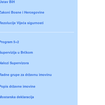
Ustav BiH
Zakoni Bosne i Hercegovine
Rezolucije Vijeća sigurnosti
Program 5+2
Supervizija u Brčkom
Nalozi Supervizora
Radne grupe za državnu imovinu
Popis državne imovine
Mostarska deklaracija