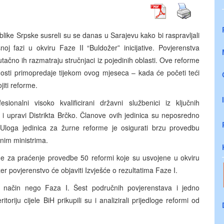
like Srpske susreli su se danas u Sarajevu kako bi raspravljali
oj fazi u okviru Faze II “Buldožer” inicijative. Povjerenstva
enutačno ih razmatraju stručnjaci iz pojedinih oblasti. Ove reforme
anosti primopredaje tijekom ovog mjeseca – kada će početi teći
ojiti reforme.
ionalni visoko kvalificirani državni službenici iz ključnih
 i upravi Distrikta Brčko. Članove ovih jedinica su neposredno
. Uloga jedinica za žurne reforme je osigurati brzu provedbu
nim ministrima.
ne za praćenje provedbe 50 reformi koje su usvojene u okviru
er povjerenstvo će objaviti Izvješće o rezultatima Faze I.
n način nego Faza I. Šest područnih povjerenstava i jedno
toriju cijele BiH prikupili su i analizirali prijedloge reformi od