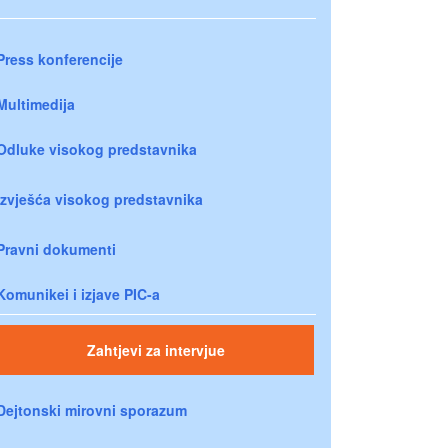
Press konferencije
Multimedija
Odluke visokog predstavnika
Izvješća visokog predstavnika
Pravni dokumenti
Komunikei i izjave PIC-a
Zahtjevi za intervjue
Dejtonski mirovni sporazum