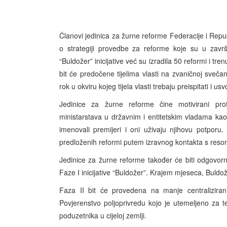
Članovi jedinica za žurne reforme Federacije i Repub
o strategiji provedbe za reforme koje su u završn
“Buldožer” inicijative već su izradila 50 reformi i tr
bit će predočene tijelima vlasti na zvaničnoj sveč
rok u okviru kojeg tijela vlasti trebaju preispitati i usv
Jedinice za žurne reforme čine motivirani profes
ministarstava u državnim i entitetskim vladama kao
imenovali premijeri i oni uživaju njihovu potporu
predloženih reformi putem izravnog kontakta s resor
Jedinice za žurne reforme također će biti odgovor
Faze I inicijative “Buldožer”. Krajem mjeseca, Buldož
Faza II bit će provedena na manje centralizira
Povjerenstvo poljoprivredu kojo je utemeljeno za teri
poduzetnika u cijeloj zemlji.