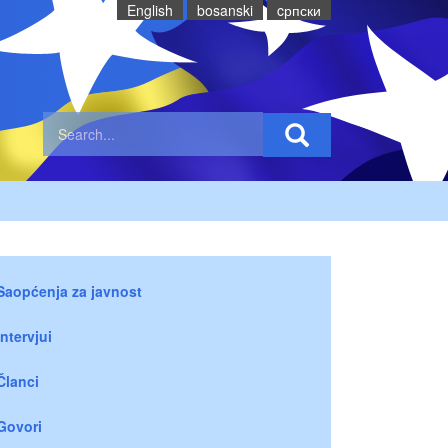
English
bosanski
cрпски
Saopćenja za javnost
Intervjui
Članci
Govori