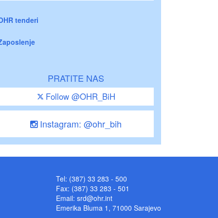
OHR tenderi
Zaposlenje
PRATITE NAS
Follow @OHR_BiH
Instagram: @ohr_bih
Tel: (387) 33 283 - 500
Fax: (387) 33 283 - 501
Email:
srd@ohr.int
Emerika Bluma 1, 71000 Sarajevo