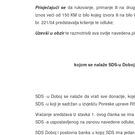
Prisjećajući se
da rukovanje, primanje ili na drugi
iznos veći od 150 KM iz bilo kojeg izvora ili na bi
br. 221/04 predstavalja kršenje te odluke;
Uzevši u obzir
te razmotrivši sva ovdje navedena pi
kojom se nalaže
SDS
-u Doboj
SDS -u Doboj se nalaže da vrati sve donacije, k
SDS -u koji je sadržan u izvješću Poreske uprave RS
Vraćanje sredstava iz stavka 1. ovog članka se ima
SDS -a uspostavljenog na osnovu navedene odluke.
SDS Doboj i poslovna banka u kojoj SDS ima jedan r