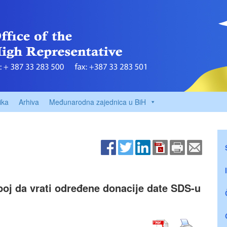
ika
Arhiva
Međunarodna zajednica u BiH
oj da vrati određene donacije date SDS-u