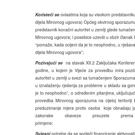
Koristeći se
ovlastima koja su visokom predstavniku
dijela Mirovnog ugovora) Općeg okvirnog sporazuma 
predstavnik konačni autoritet u zemlji glede tumače
Mirovnog ugovora; i posebice uzevši u obzir članak 
“pomaže, kada ocijeni da je to neophodno, u rješava
dijela Mirovnog ugovora”;
Pozivajući se
na stavak XII.2 Zaključaka Konferen
godine, u kojem je Vijeće za provedbu mira pozdr
autoritet u zemlji u svezi sa tumačenjem Sporazuma
u iznalaženju rješenja za probleme u skladu sa go
je to neophodno”, o određenim pitanjima, uključujući
provedba Mirovnog sporazuma na cijeloj teritoriji 
preduzimanje mjera protiv osoba koje obnašaju ja
zakonske obaveze preuzete prem
p
Svjesni
potrebe da se spriječi financiranje aktivnosti 