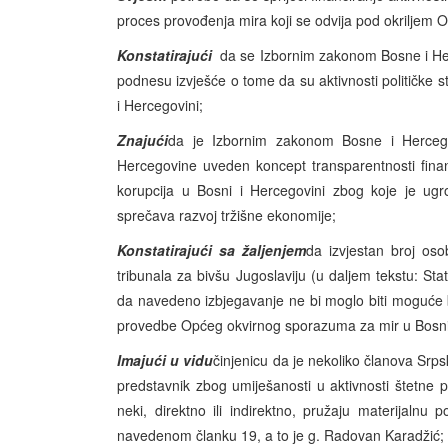
proces provođenja mira koji se odvija pod okriljem 
Konstatirajući
da se Izbornim zakonom Bosne i Her
podnesu izvješće o tome da su aktivnosti političke
i Hercegovini;
Znajući
da je Izbornim zakonom Bosne i Hercegov
Hercegovine uveden koncept transparentnosti financ
korupcija u Bosni i Hercegovini zbog koje je ugr
sprečava razvoj tržišne ekonomije;
Konstatirajući sa žaljenjem
da izvjestan broj os
tribunala za bivšu Jugoslaviju (u daljem tekstu: Sta
da navedeno izbjegavanje ne bi moglo biti moguće b
provedbe Općeg okvirnog sporazuma za mir u Bosni 
Imajući u vidu
činjenicu da je nekoliko članova Srp
predstavnik zbog umiješanosti u aktivnosti štetne 
neki, direktno ili indirektno, pružaju materijalnu
navedenom članku 19, a to je g. Radovan Karadžić;