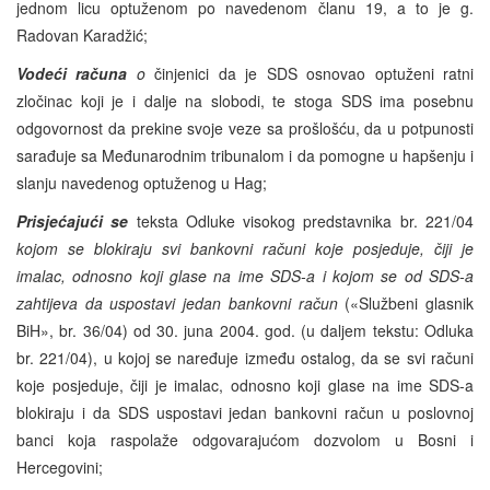
jednom licu optuženom po navedenom članu 19, a to je g.
Radovan Karadžić;
Vodeći računa
o
činjenici da je SDS osnovao optuženi ratni
zločinac koji je i dalje na slobodi, te stoga SDS ima posebnu
odgovornost da prekine svoje veze sa prošlošću, da u potpunosti
sarađuje sa Međunarodnim tribunalom i da pomogne u hapšenju i
slanju navedenog optuženog u Hag;
Prisjećajući se
teksta Odluke visokog predstavnika br. 221/04
kojom se blokiraju svi bankovni računi koje posjeduje, čiji je
imalac, odnosno koji glase na ime
SDS
-a i kojom se od
SDS
-a
zahtijeva da uspostavi jedan bankovni račun
(«Službeni glasnik
BiH», br. 36/04) od 30. juna 2004. god. (u daljem tekstu: Odluka
br. 221/04), u kojoj se naređuje između ostalog, da se svi računi
koje posjeduje, čiji je imalac, odnosno koji glase na ime SDS-a
blokiraju i da SDS uspostavi jedan bankovni račun u poslovnoj
banci koja raspolaže odgovarajućom dozvolom u Bosni i
Hercegovini;