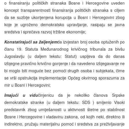
o finansiranju političkih stranaka Bosne i Hercegovine uveden
koncept transparentnosti finansiranja političkih stranaka s ciljem
da se suzbije ukorijenjena korupcija u Bosni i Hercegovini zbog
koje je ugroženo demokratsko upravljanje, rasipaju se javna
sredstva i sprečava razvoj tržišne ekonomije;
Konstatirajući sa žaljenjem
da izvjestan broj osoba optuženih po
članu 19. Statuta Međunarodnog krivičnog tribunala za bivšu
Jugoslaviju (u daljem tekstu: Statut) uspijeva da do danas
izbjegne pravično krivično gonjenje i da navedeno izbjegavanje ne
bi moglo biti moguće bez pomoći drugih osoba i subjekata, čime
se vrši opstrukcija implementacije Općeg okvirnog sporazuma za
mir u Bosni i Hercegovini;
Imajući u vidu
činjenicu da je nekoliko članova Srpske
demokratske stranke (u daljem tekstu: SDS ) smijenio Visoki
predstavnik zbog umiješanosti u aktivnosti štetne po stabilnost
Bosne i Hercegovine i vladavinu zakona, od kojih neki, direktno ili
indirektno, pružaju materijalnu pomoć i sredstva za preživljavanje