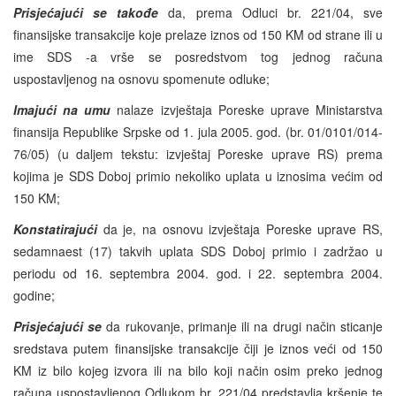
Prisjećajući se takođe
da, prema Odluci br. 221/04, sve
finansijske transakcije koje prelaze iznos od 150 KM od strane ili u
ime SDS -a vrše se posredstvom tog jednog računa
uspostavljenog na osnovu spomenute odluke;
Imajući na umu
nalaze izvještaja Poreske uprave Ministarstva
finansija Republike Srpske od 1. jula 2005. god. (br. 01/0101/014-
76/05) (u daljem tekstu: izvještaj Poreske uprave RS) prema
kojima je SDS Doboj primio nekoliko uplata u iznosima većim od
150 KM;
Konstatirajući
da je, na osnovu izvještaja Poreske uprave RS,
sedamnaest (17) takvih uplata SDS Doboj primio i zadržao u
periodu od 16. septembra 2004. god. i 22. septembra 2004.
godine;
Prisjećajući se
da rukovanje, primanje ili na drugi način sticanje
sredstava putem finansijske transakcije čiji je iznos veći od 150
KM iz bilo kojeg izvora ili na bilo koji način osim preko jednog
računa uspostavljenog Odlukom br. 221/04 predstavlja kršenje te