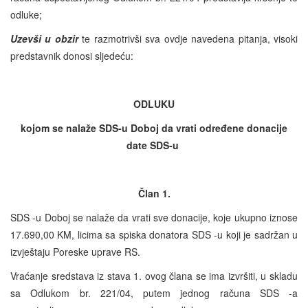
odluke;
Uzevši u obzir
te razmotrivši sva ovdje navedena pitanja, visoki
predstavnik donosi sljedeću:
ODLUKU
kojom se nalaže
SDS
-u Doboj da vrati određene donacije
date
SDS
-u
Član 1.
SDS -u Doboj se nalaže da vrati sve donacije, koje ukupno iznose
17.690,00 KM, licima sa spiska donatora SDS -u koji je sadržan u
izvještaju Poreske uprave RS.
Vraćanje sredstava iz stava 1. ovog člana se ima izvršiti, u skladu
sa Odlukom br. 221/04, putem jednog računa SDS -a