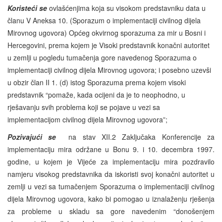
Koristeći se
ovlašćenjima koja su visokom predstavniku data u
članu V Aneksa 10. (Sporazum o implementaciji civilnog dijela
Mirovnog ugovora) Općeg okvirnog sporazuma za mir u Bosni i
Hercegovini, prema kojem je Visoki predstavnik konačni autoritet
u zemlji u pogledu tumačenja gore navedenog Sporazuma o
implementaciji civilnog dijela Mirovnog ugovora; i posebno uzevši
u obzir član II 1. (d) istog Sporazuma prema kojem visoki
predstavnik “pomaže, kada ocijeni da je to neophodno, u
rješavanju svih problema koji se pojave u vezi sa
implementacijom civilnog dijela Mirovnog ugovora”;
Pozivajući se
na stav XII.2 Zaključaka Konferencije za
implementaciju mira održane u Bonu 9. i 10. decembra 1997.
godine, u kojem je Vijeće za implementaciju mira pozdravilo
namjeru visokog predstavnika da iskoristi svoj konačni autoritet u
zemlji u vezi sa tumačenjem Sporazuma o implementaciji civilnog
dijela Mirovnog ugovora, kako bi pomogao u iznalaženju rješenja
za probleme u skladu sa gore navedenim “donošenjem