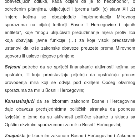
obavezujućih odluka, kada ocijeni da je to neophodno”, o
određenim pitanjima, uključujući i (prema tački (c) stava XII .2)
“mjere kojima se obezbjeđuje implementacija Mirovnog
sporazuma na cijeloj teritoriji Bosne i Hercegovine i njenih
entiteta”, koje “mogu uključivati preduzimanje mjera protiv lica
koja obavljaju javne funkcije (…) za koje visoki predstavnik
ustanovi da krše zakonske obaveze preuzete prema Mirovnom
ugovoru ili uslove njegove primjene;
Svjesni
potrebe da se spriječi finansiranje aktivnosti kojima se
opstruira, ili koje predstavljaju prijetnju da opstruiraju proces
provođenja mira koji se odvija pod okriljem Općeg okvirnog
sporazuma za mir u Bosni i Hercegovini;
Konstatirajući
da se Izbornim zakonom Bosne i Hercegovine
daje obaveza predsjednicima političkih stranaka da podnesu
izvještaj o tome da su aktivnosti političke stranke u skladu sa
Opštim okvirnim sporazumom za mir u Bosni i Hercegovini;
Znajući
da je Izbornim zakonom Bosne i Hercegovine i Zakonom