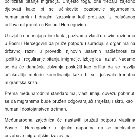
politizirati pitanje migracija. Umjesto toga, one trebaju zajedno
djelovati kako bi se učinkovito pozabavile sigurnosnim,
humanitarnim i drugim izazovima koji proizlaze iz pojačanog
priljeva migranata u Bosnu i Hercegovinu.
U svjetlu današnjega incidenta, pozivamo vlasti na svim razinama
u Bosni i Hercegovini da pruže potporu i surađuju s organima na
državnoj razini u provedbi njihovih ustavnih nadležnosti za
„politiku i reguliranje pitanja imigracije, izbjeglica i azila“. Nadamo
se da će današnja zbivanja poslužiti kao prilika da se razviju
učinkovitije metode koordinacije kako bi se rješavala trenutna
migrantska kriza.
Prema međunarodnim standardima, vlasti imaju obvezu pobrinuti
se da migrantima bude pružen odgovarajući smještaj i skrb, kao i
human i dostojanstven tretman.
Međunarodna zajednica će nastaviti pružati potporu vlastima
Bosne i Hercegovine u njenim naporima da se adekvatno
pozabave migracijskim izazovima.