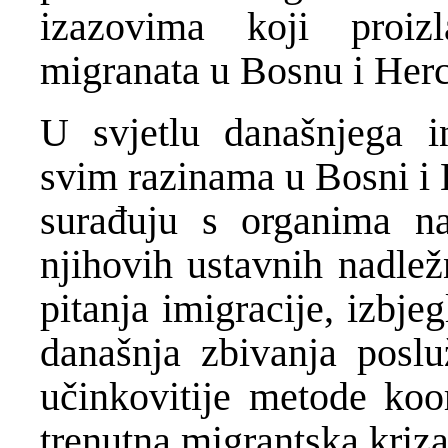
izazovima koji proiz
migranata u Bosnu i Her
U svjetlu današnjega i
svim razinama u Bosni i 
surađuju s organima na
njihovih ustavnih nadležn
pitanja imigracije, izbje
današnja zbivanja posluž
učinkovitije metode koor
trenutna migrantska kriza