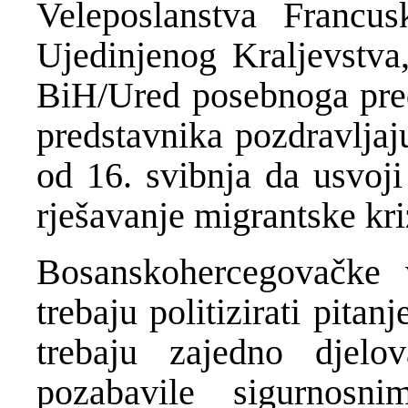
Veleposlanstva Francus
Ujedinjenog Kraljevstva
BiH/Ured posebnoga pre
predstavnika pozdravljaj
od 16. svibnja da usvoji
rješavanje migrantske kri
Bosanskohercegovačke 
trebaju politizirati pita
trebaju zajedno djelo
pozabavile sigurnosn