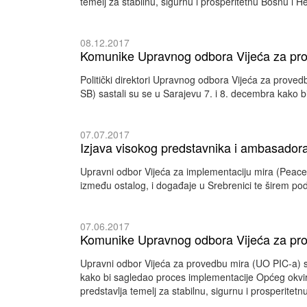
temelj za stabilnu, sigurnu i prosperitetnu Bosnu i H
08.12.2017
Komunike Upravnog odbora Vijeća za pro
Politički direktori Upravnog odbora Vijeća za prov
SB) sastali su se u Sarajevu 7. i 8. decembra kako 
07.07.2017
Izjava visokog predstavnika i ambasador
Upravni odbor Vijeća za implementaciju mira (Peace 
između ostalog, i događaje u Srebrenici te širem po
07.06.2017
Komunike Upravnog odbora Vijeća za pr
Upravni odbor Vijeća za provedbu mira (UO PIC-a) sas
kako bi sagledao proces implementacije Općeg okvirn
predstavlja temelj za stabilnu, sigurnu i prosperitet