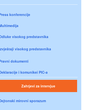
Press konferencije
Multimedija
Odluke visokog predstavnika
Izvještaji visokog predstavnika
Pravni dokumenti
Deklaracije i komunikei PIC-a
Zahtjevi za intervjue
Dejtonski mirovni sporazum