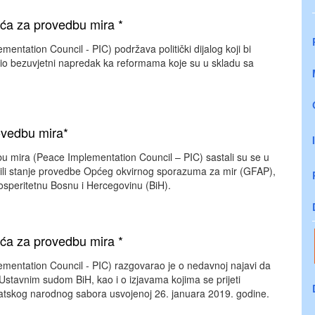
ća za provedbu mira *
ntation Council - PIC) podržava politički dijalog koji bi
ćio bezuvjetni napredak ka reformama koje su u skladu sa
ovedbu mira*
dbu mira (Peace Implementation Council – PIC) sastali su se u
trili stanje provedbe Općeg okvirnog sporazuma za mir (GFAP),
 prosperitetnu Bosnu i Hercegovinu (BiH).
ća za provedbu mira *
mentation Council - PIC) razgovarao je o nedavnoj najavi da
Ustavnim sudom BiH, kao i o izjavama kojima se prijeti
Hrvatskog narodnog sabora usvojenoj 26. januara 2019. godine.