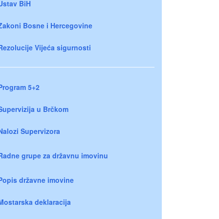
Ustav BiH
Zakoni Bosne i Hercegovine
Rezolucije Vijeća sigurnosti
Program 5+2
Supervizija u Brčkom
Nalozi Supervizora
Radne grupe za državnu imovinu
Popis državne imovine
Mostarska deklaracija