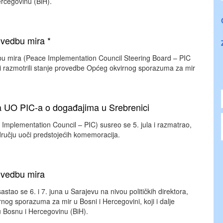
ercegovinu (BiH).
vedbu mira *
edbu mira (Peace Implementation Council Steering Board – PIC
bi razmotrili stanje provedbe Općeg okvirnog sporazuma za mir
a UO PIC-a o događajima u Srebrenici
Implementation Council – PIC) susreo se 5. jula i razmatrao,
dručju uoči predstojećih komemoracija.
ovedbu mira
tao se 6. i 7. juna u Sarajevu na nivou političkih direktora,
og sporazuma za mir u Bosni i Hercegovini, koji i dalje
nu Bosnu i Hercegovinu (BiH).