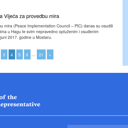
ra Vijeća za provedbu mira
dbu mira (Peace Implementation Council – PIC) danas su osudili
icima u Hagu te svim nepravedno optuženim i osuđenim
. juni 2017. godine u Mostaru.
3
4
5
6
…
21
»