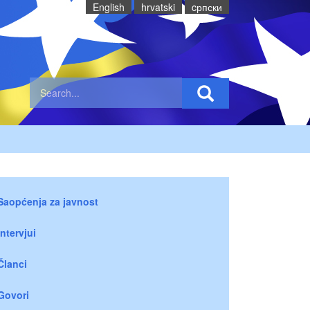
English
hrvatski
cрпски
Saopćenja za javnost
Intervjui
Članci
Govori