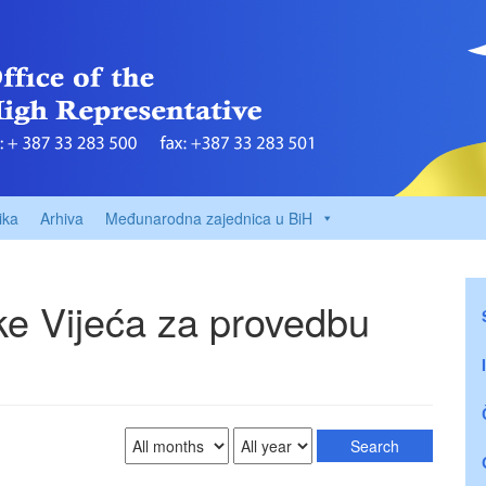
ika
Arhiva
Međunarodna zajednica u BiH
ke Vijeća za provedbu