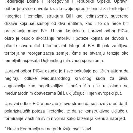
Federacije Bosne i Hercegovine i Republike Srpske. Upravni
odbor je u više navrata izrazio svoju opredijeljenost za teritorijalni
integritet i temeljnu strukturu BiH kao jedinstvene, suverene
države koja se sastoji od dva entiteta, kao i to da neće biti
prekrajanja mape BiH. U tom kontekstu, Upravni odbor PIC-a
oštro je osudio skorašnju retoriku i poteze kojima se dovodi u
pitanje suverenitet i teritorijalni integritet BiH ili pak zahtijeva
teritorijalna reorganizacija zemlje, čime se stvaraju tenzije oko
temeljnih aspekata Dejtonskog mirovnog sporazuma.
Upravni odbor PIC-a osudio je i sve pokušaje političkih aktera da
negiraju odluke Međunarodnog krivičnog suda za bivšu
Jugoslaviju kao neprihvatljive i nešto što nije u skladu sa
međunarodnim obavezama BiH, uključujući i njen evropski put.
Upravni odbor PIC-a pozvao je sve strane da se suzdrže od daljih
polarizirajućih poteza i retorike, te da se konstruktivno uključe u
formiranje vlasti na svim nivoima kako bi zemlja krenula naprijed.
* Ruska Federacija se ne pridružuje ovoj izjavi.