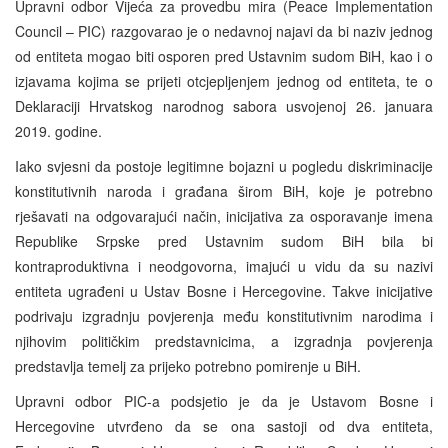
Upravni odbor Vijeća za provedbu mira (Peace Implementation
Council – PIC) razgovarao je o nedavnoj najavi da bi naziv jednog
od entiteta mogao biti osporen pred Ustavnim sudom BiH, kao i o
izjavama kojima se prijeti otcjepljenjem jednog od entiteta, te o
Deklaraciji Hrvatskog narodnog sabora usvojenoj 26. januara
2019. godine.
Iako svjesni da postoje legitimne bojazni u pogledu diskriminacije
konstitutivnih naroda i građana širom BiH, koje je potrebno
rješavati na odgovarajući način, inicijativa za osporavanje imena
Republike Srpske pred Ustavnim sudom BiH bila bi
kontraproduktivna i neodgovorna, imajući u vidu da su nazivi
entiteta ugrađeni u Ustav Bosne i Hercegovine. Takve inicijative
podrivaju izgradnju povjerenja među konstitutivnim narodima i
njihovim političkim predstavnicima, a izgradnja povjerenja
predstavlja temelj za prijeko potrebno pomirenje u BiH.
Upravni odbor PIC-a podsjetio je da je Ustavom Bosne i
Hercegovine utvrđeno da se ona sastoji od dva entiteta,