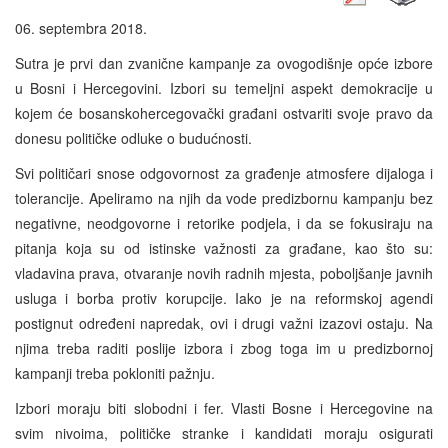
06. septembra 2018.
Sutra je prvi dan zvanične kampanje za ovogodišnje opće izbore
u Bosni i Hercegovini. Izbori su temeljni aspekt demokracije u
kojem će bosanskohercegovački građani ostvariti svoje pravo da
donesu političke odluke o budućnosti.
Svi političari snose odgovornost za građenje atmosfere dijaloga i
tolerancije. Apeliramo na njih da vode predizbornu kampanju bez
negativne, neodgovorne i retorike podjela, i da se fokusiraju na
pitanja koja su od istinske važnosti za građane, kao što su:
vladavina prava, otvaranje novih radnih mjesta, poboljšanje javnih
usluga i borba protiv korupcije. Iako je na reformskoj agendi
postignut određeni napredak, ovi i drugi važni izazovi ostaju. Na
njima treba raditi poslije izbora i zbog toga im u predizbornoj
kampanji treba pokloniti pažnju.
Izbori moraju biti slobodni i fer. Vlasti Bosne i Hercegovine na
svim nivoima, političke stranke i kandidati moraju osigurati