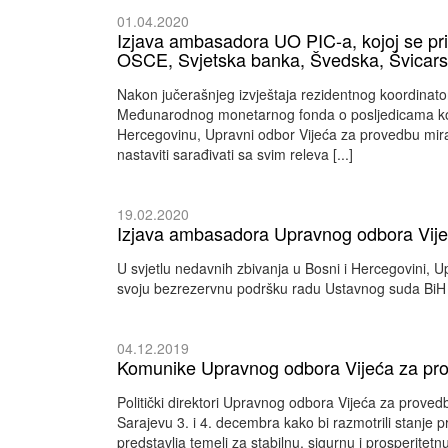
01.04.2020
Izjava ambasadora UO PIC-a, kojoj se p
OSCE, Svjetska banka, Švedska, Švicarsk
Nakon jučerašnjeg izvještaja rezidentnog koordinato
Međunarodnog monetarnog fonda o posljedicama koj
Hercegovinu, Upravni odbor Vijeća za provedbu mir
nastaviti sarađivati sa svim releva [...]
19.02.2020
Izjava ambasadora Upravnog odbora Vije
U svjetlu nedavnih zbivanja u Bosni i Hercegovini, 
svoju bezrezervnu podršku radu Ustavnog suda BiH i 
04.12.2019
Komunike Upravnog odbora Vijeća za pr
Politički direktori Upravnog odbora Vijeća za prove
Sarajevu 3. i 4. decembra kako bi razmotrili stanje 
predstavlja temelj za stabilnu, sigurnu i prosperitet