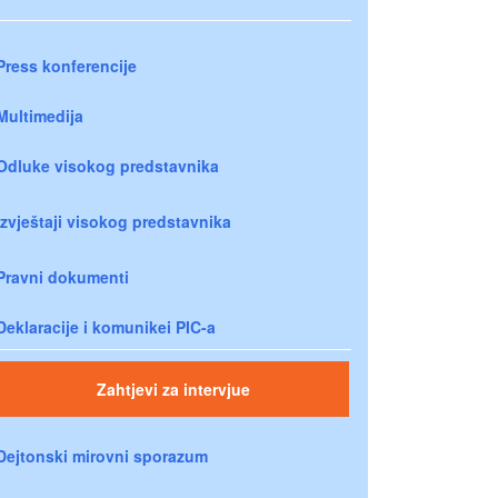
Press konferencije
Multimedija
Odluke visokog predstavnika
Izvještaji visokog predstavnika
Pravni dokumenti
Deklaracije i komunikei PIC-a
Zahtjevi za intervjue
Dejtonski mirovni sporazum