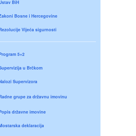
Ustav BiH
Zakoni Bosne i Hercegovine
Rezolucije Vijeća sigurnosti
Program 5+2
Supervizija u Brčkom
Nalozi Supervizora
Radne grupe za državnu imovinu
Popis državne imovine
Mostarska deklaracija