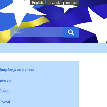
English
hrvatski
cрпски
Saopćenja za javnost
Intervjui
Članci
Govori