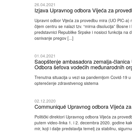
26.04.2021
Izjava Upravnog odbora Vijeća za proved
Upravni odbor Vijeća za provedbu mira (UO PIC-a) na 
čijem centru se nalazi tzv. “mirna disolucija” Bosne
predstavnici Republike Srpske i nosioci funkcija na 
osnivanje pregov [...]
01.04.2021
Saopštenje ambasadora zemalja-članica 
Odbora šefova vodećih međunarodnih organ
Trenutna situacija u vezi sa pandemijom Covid-19 u
opterećenje zdravstvenog sistema
02.12.2020
Communiqué Upravnog odbora Vijeća za 
Politički direktori Upravnog odbora Vijeća za prove
putem video-linka 1. i 2. decembra 2020. godine ka
mir, koji i dalje predstavlja temelj za stabilnu, sigur