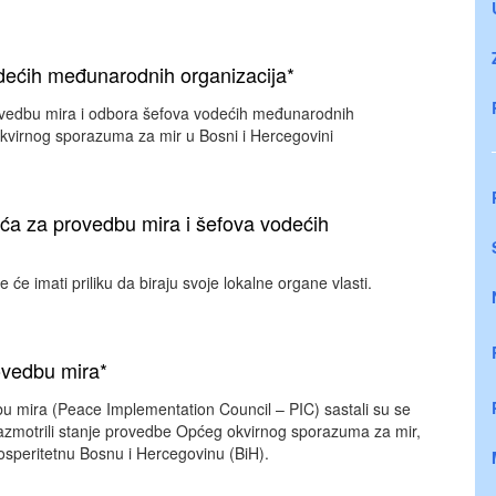
dećih međunarodnih organizacija*
vedbu mira i odbora šefova vodećih međunarodnih
kvirnog sporazuma za mir u Bosni i Hercegovini
a za provedbu mira i šefova vodećih
e imati priliku da biraju svoje lokalne organe vlasti.
ovedbu mira*
dbu mira (Peace Implementation Council – PIC) sastali su se
 razmotrili stanje provedbe Općeg okvirnog sporazuma za mir,
 prosperitetnu Bosnu i Hercegovinu (BiH).