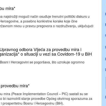
bu mira*
najstrožiji mogući način osuđuje trenutni politički diskurs u
 i Hercegovine, a posebno konkretne korake koje čine
državnom nivou u pravcu pregovora o razdruživanju, uključujući
Upravnog odbora Vijeća za provedbu mira i
izacija* o situaciji u vezi sa Covidom-19 u BiH
 Bosni i Hercegovini se pogoršava, što uzrokuje ogromno
provedbu mira*
dbu mira (Peace Implementation Council – PIC) sastali su se
ko bi razmotrili stanje provedbe Općeg okvirnog sporazuma za
nu i prosperitetnu Bosnu i Hercegovinu (BiH).