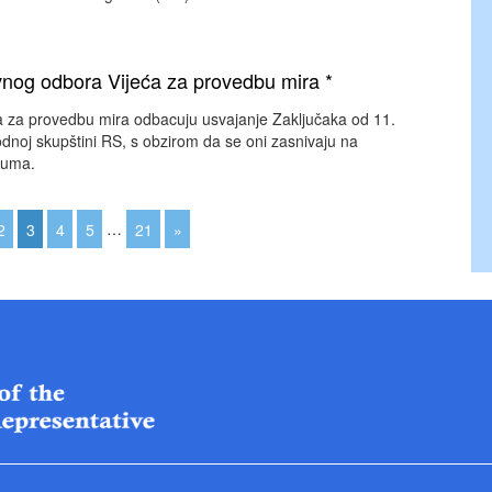
nog odbora Vijeća za provedbu mira *
 za provedbu mira odbacuju usvajanje Zaključaka od 11.
dnoj skupštini RS, s obzirom da se oni zasnivaju na
zuma.
2
3
4
5
…
21
»