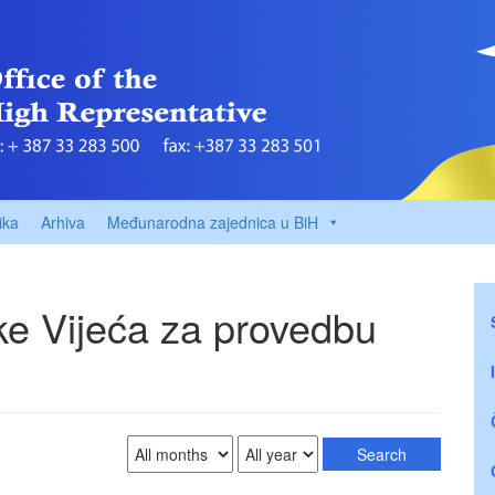
ika
Arhiva
Međunarodna zajednica u BiH
ke Vijeća za provedbu