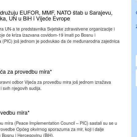
ridružuju EUFOR, MMF, NATO štab u Sarajevu,
a, UN u BiH i Vijeće Evrope
ra UN-a te predstavnika Svjetske zdravstvene organizacije i
e će kriza izazvana covidom-19 imati po Bosnu i
a (PIC) još jednom je podvukao da će međunarodna zajednica
ća za provedbu mira*
Upravni odbor Vijeća za provedbu mira još jednom izražava
svih njegovih sudija.
ovedbu mira*
dbu mira (Peace Implementation Council – PIC) sastali su se u
provedbe Općeg okvirnog sporazuma za mir, koji i dalje
nu Bosnu i Hercegovinu (BiH).