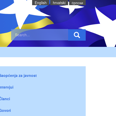
English
hrvatski
cрпски
Saopćenja za javnost
Intervjui
Članci
Govori