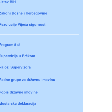
Ustav BiH
Zakoni Bosne i Hercegovine
Rezolucije Vijeća sigurnosti
Program 5+2
Supervizija u Brčkom
Nalozi Supervizora
Radne grupe za državnu imovinu
Popis državne imovine
Mostarska deklaracija