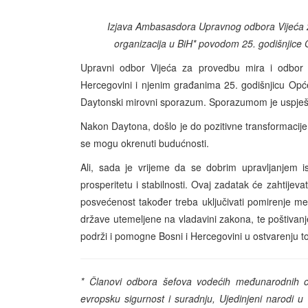
Izjava Ambasasdora Upravnog odbora Vijeća 
organizacija u BiH* povodom 25. godišnjice
Upravni odbor Vijeća za provedbu mira i odbor š
Hercegovini i njenim građanima 25. godišnjicu Op
Daytonski mirovni sporazum. Sporazumom je uspješno
Nakon Daytona, došlo je do pozitivne transformacije,
se mogu okrenuti budućnosti.
Ali, sada je vrijeme da se dobrim upravljanjem 
prosperitetu i stabilnosti. Ovaj zadatak će zahtije
posvećenost također treba uključivati pomirenje m
države utemeljene na vladavini zakona, te poštivan
podrži i pomogne Bosni i Hercegovini u ostvarenju tog
* Članovi odbora šefova vodećih međunarodnih org
evropsku sigurnost i suradnju, Ujedinjeni narodi