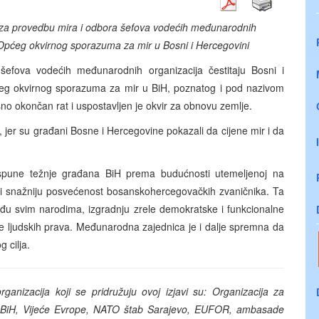
za provedbu mira i odbora šefova vodećih međunarodnih
 Općeg okvirnog sporazuma za mir u Bosni i Hercegovini
efova vodećih međunarodnih organizacija čestitaju Bosni i
ćeg okvirnog sporazuma za mir u BiH, poznatog i pod nazivom
 okončan rat i uspostavljen je okvir za obnovu zemlje.
 jer su građani Bosne i Hercegovine pokazali da cijene mir i da
ispune težnje građana BiH prema budućnosti utemeljenoj na
vati snažniju posvećenost bosanskohercegovačkih zvaničnika. Ta
eđu svim narodima, izgradnju zrele demokratske i funkcionalne
je ljudskih prava. Međunarodna zajednica je i dalje spremna da
 cilja.
anizacija koji se pridružuju ovoj izjavi su: Organizacija za
 u BiH, Vijeće Evrope, NATO štab Sarajevo, EUFOR, ambasade