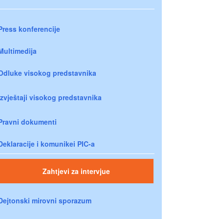
Press konferencije
Multimedija
Odluke visokog predstavnika
Izvještaji visokog predstavnika
Pravni dokumenti
Deklaracije i komunikei PIC-a
Zahtjevi za intervjue
Dejtonski mirovni sporazum