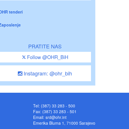
OHR tenderi
Zaposlenje
PRATITE NAS
Follow @OHR_BiH
Instagram: @ohr_bih
Tel: (387) 33 283 - 500
Fax: (387) 33 283 - 501
Email:
srd@ohr.int
Emerika Bluma 1, 71000 Sarajevo