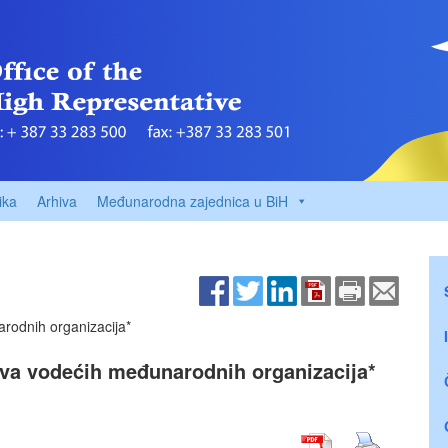
ika
Arhiva
Međunarodna zajednica u BiH
rodnih organizacija*
ova vodećih međunarodnih organizacija*