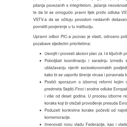
pitanja povezanih s integritetom, jačanja neovisnosti
te da bi se omogućio pravni lijek protiv odluka V
VSTV-a da se očituju povodom nedavnih dešavanj
povratiti povjerenje u tu instituciju.
Upravni odbor PIC-a pozvao je vlasti, odnosno polit
pozabave sljedećim prioritetima:
Usvojiti i provesti akcioni plan za 14 ključnih p
Poboljšati koordinaciju i saradnju između 
ublažavanju njenih socioekonomskih posljedi
kako bi se usporilo širenje virusa i poravnala 
Postići sporazum o izbornoj reformi kojim
predmeta Sejdić-Finci i srodne odluke Evropsk
i više od deset godina. U procesu izborne re
koraka koji bi otežali provođenje presuda Ev
Poduzeti konkretne korake počevši od najviši
komemoracije.
Imenovati novu vladu Federacije, kao i vla