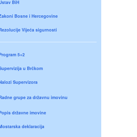
Ustav BiH
Zakoni Bosne i Hercegovine
Rezolucije Vijeća sigurnosti
Program 5+2
Supervizija u Brčkom
Nalozi Supervizora
Radne grupe za državnu imovinu
Popis državne imovine
Mostarska deklaracija