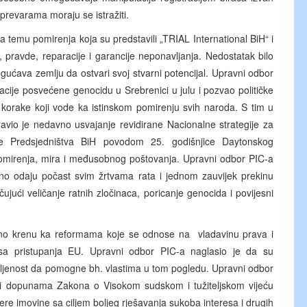
o prevarama moraju se istražiti.
 temu pomirenja koja su predstavili „TRIAL International BiH“ i
ne, pravde, reparacije i garancije neponavljanja. Nedostatak bilo
ućava zemlju da ostvari svoj stvarni potencijal. Upravni odbor
ije posvećene genocidu u Srebrenici u julu i pozvao političke
 korake koji vode ka istinskom pomirenju svih naroda. S tim u
avio je nedavno usvajanje revidirane Nacionalne strategije za
ave Predsjedništva BiH povodom 25. godišnjice Daytonskog
pomirenja, mira i međusobnog poštovanja. Upravni odbor PIC-a
avno odaju počast svim žrtvama rata i jednom zauvijek prekinu
čujući veličanje ratnih zločinaca, poricanje genocida i povijesni
čno krenu ka reformama koje se odnose na vladavinu prava i
cesa pristupanja EU. Upravni odbor PIC-a naglasio je da su
ijeljenost da pomogne bh. vlastima u tom pogledu. Upravni odbor
i dopunama Zakona o Visokom sudskom i tužiteljskom vijeću
ere imovine sa ciljem boljeg rješavanja sukoba interesa i drugih