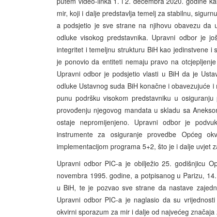
putem video-linka 1. i 2. decembra 2020. godine k
mir, koji i dalje predstavlja temelj za stabilnu, sig
a podsjetio je sve strane na njihovu obavezu da 
odluke visokog predstavnika. Upravni odbor je još 
integritet i temeljnu strukturu BiH kao jedinstvene i
je ponovio da entiteti nemaju pravo na otcjepljen
Upravni odbor je podsjetio vlasti u BiH da je Us
odluke Ustavnog suda BiH konačne i obavezujuće i m
punu podršku visokom predstavniku u osiguranju
provođenju njegovog mandata u skladu sa Aneksom 
ostaje nepromijenjeno. Upravni odbor je podv
instrumente za osiguranje provedbe Općeg ok
implementacijom programa 5+2, što je i dalje uvjet 
Upravni odbor PIC-a je obilježio 25. godišnjicu 
novembra 1995. godine, a potpisanog u Parizu, 14.
u BiH, te je pozvao sve strane da nastave zajednič
Upravni odbor PIC-a je naglasio da su vrijednosti
okvirni sporazum za mir i dalje od najvećeg značaja 