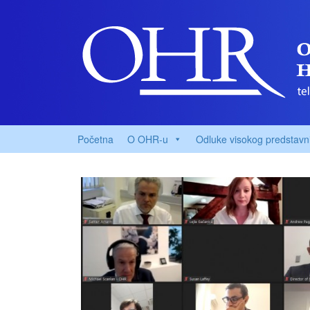
Početna
O OHR-u
Odluke visokog predstavn