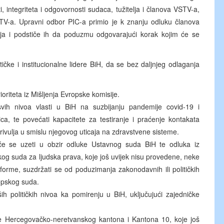
, integriteta i odgovornosti sudaca, tužitelja i članova VSTV-a,
STV-a. Upravni odbor PIC-a primio je k znanju odluku članova
a i podstiče ih da poduzmu odgovarajući korak kojim će se
ičke i institucionalne lidere BiH, da se bez daljnjeg odlaganja
rioriteta iz Mišljenja Evropske komisije.
svih nivoa vlasti u BiH na suzbijanju pandemije covid-19 i
ca, te povećati kapacitete za testiranje i praćenje kontakata
krivulja u smislu njegovog uticaja na zdravstvene sisteme.
 će se uzeti u obzir odluke Ustavnog suda BiH te odluka iz
og suda za ljudska prava, koje još uvijek nisu provedene, neke
forme, suzdržati se od poduzimanja zakonodavnih ili političkih
ropskog suda.
h političkih nivoa ka pomirenju u BiH, uključujući zajedničke
de Hercegovačko-neretvanskog kantona i Kantona 10, koje još