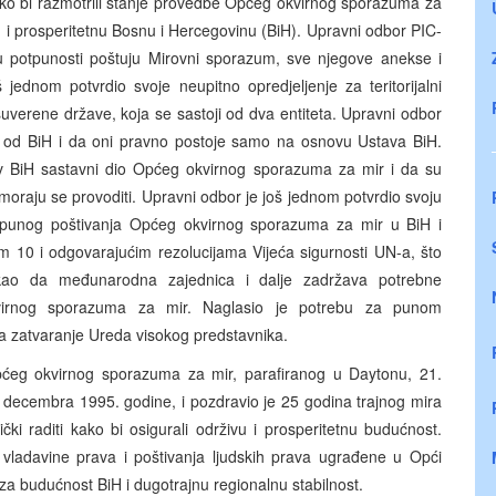
ako bi razmotrili stanje provedbe Općeg okvirnog sporazuma za
urnu i prosperitetnu Bosnu i Hercegovinu (BiH). Upravni odbor PIC-
u potpunosti poštuju Mirovni sporazum, sve njegove anekse i
jednom potvrdio svoje neupitno opredjeljenje za teritorijalni
 suverene države, koja se sastoji od dva entiteta. Upravni odbor
je od BiH i da oni pravno postoje samo na osnovu Ustava BiH.
tav BiH sastavni dio Općeg okvirnog sporazuma za mir i da su
oraju se provoditi. Upravni odbor je još jednom potvrdio svoju
 punog poštivanja Općeg okvirnog sporazuma za mir u BiH i
10 i odgovarajućim rezolucijama Vijeća sigurnosti UN-a, što
ukao da međunarodna zajednica i dalje zadržava potrebne
virnog sporazuma za mir. Naglasio je potrebu za punom
za zatvaranje Ureda visokog predstavnika.
Općeg okvirnog sporazuma za mir, parafiranog u Daytonu, 21.
 decembra 1995. godine, i pozdravio je 25 godina trajnog mira
ki raditi kako bi osigurali održivu i prosperitetnu budućnost.
 vladavine prava i poštivanja ljudskih prava ugrađene u Opći
za budućnost BiH i dugotrajnu regionalnu stabilnost.