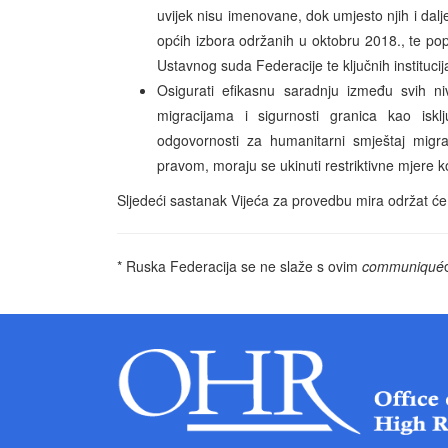
uvijek nisu imenovane, dok umjesto njih i dal
općih izbora održanih u oktobru 2018., te pop
Ustavnog suda Federacije te ključnih instituc
Osigurati efikasnu saradnju između svih niv
migracijama i sigurnosti granica kao iskl
odgovornosti za humanitarni smještaj migra
pravom, moraju se ukinuti restriktivne mjere k
Sljedeći sastanak Vijeća za provedbu mira održat će
* Ruska Federacija se ne slaže s ovim
communiqué