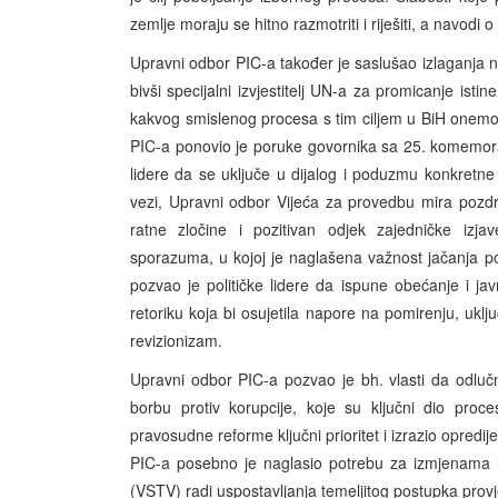
zemlje moraju se hitno razmotriti i riješiti, a navodi 
Upravni odbor PIC-a također je saslušao izlaganja na
bivši specijalni izvjestitelj UN-a za promicanje isti
kakvog smislenog procesa s tim ciljem u BiH onemog
PIC-a ponovio je poruke govornika sa 25. komemorac
lidere da se uključe u dijalog i poduzmu konkretne
vezi, Upravni odbor Vijeća za provedbu mira pozdr
ratne zločine i pozitivan odjek zajedničke izj
sporazuma, u kojoj je naglašena važnost jačanja 
pozvao je političke lidere da ispune obećanje i j
retoriku koja bi osujetila napore na pomirenju, uklju
revizionizam.
Upravni odbor PIC-a pozvao je bh. vlasti da odlu
borbu protiv korupcije, koje su ključni dio pro
pravosudne reforme ključni prioritet i izrazio opred
PIC-a posebno je naglasio potrebu za izmjenama 
(VSTV) radi uspostavljanja temeljitog postupka provj