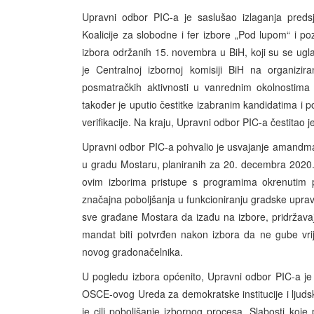
Upravni odbor PIC-a je saslušao izlaganja predsj
Koalicije za slobodne i fer izbore „Pod lupom“ i po
izbora održanih 15. novembra u BiH, koji su se ugla
je Centralnoj izbornoj komisiji BiH na organizir
posmatračkih aktivnosti u vanrednim okolnostim
također je uputio čestitke izabranim kandidatima i p
verifikacije. Na kraju, Upravni odbor PIC-a čestitao j
Upravni odbor PIC-a pohvalio je usvajanje amandma
u gradu Mostaru, planiranih za 20. decembra 2020. 
ovim izborima pristupe s programima okrenutim 
značajna poboljšanja u funkcioniranju gradske upra
sve građane Mostara da izađu na izbore, pridržavaju
mandat biti potvrđen nakon izbora da ne gube vri
novog gradonačelnika.
U pogledu izbora općenito, Upravni odbor PIC-a j
OSCE-ovog Ureda za demokratske institucije i ljuds
je cilj poboljšanje izbornog procesa. Slabosti koj