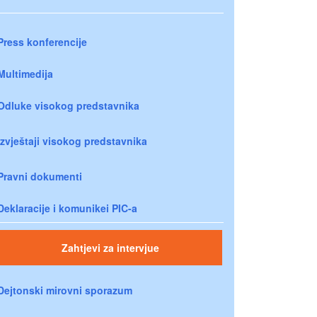
Press konferencije
Multimedija
Odluke visokog predstavnika
Izvještaji visokog predstavnika
Pravni dokumenti
Deklaracije i komunikei PIC-a
Zahtjevi za intervjue
Dejtonski mirovni sporazum