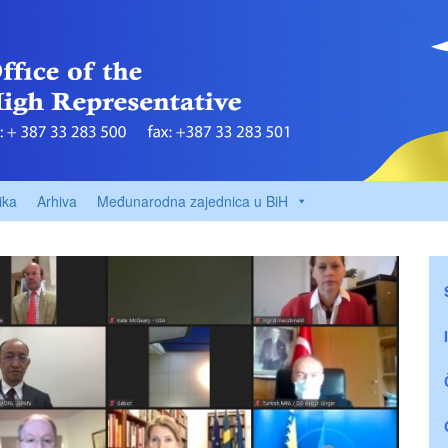
ika
Arhiva
Međunarodna zajednica u BiH