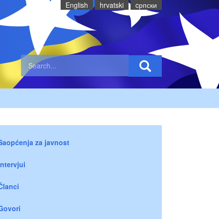
English
hrvatski
cрпски
Saopćenja za javnost
Intervjui
Članci
Govori