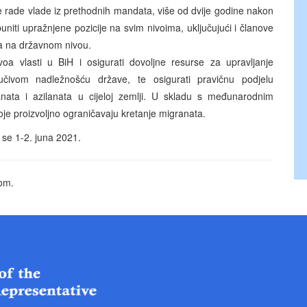
je rade vlade iz prethodnih mandata, više od dvije godine nakon
uniti upražnjene pozicije na svim nivoima, uključujući i članove
ija na državnom nivou.
oa vlasti u BiH i osigurati dovoljne resurse za upravljanje
jučivom nadležnošću države, te osigurati pravičnu podjelu
nata i azilanata u cijeloj zemlji. U skladu s međunarodnim
oje proizvoljno ograničavaju kretanje migranata.
 se 1-2. juna 2021.
om.