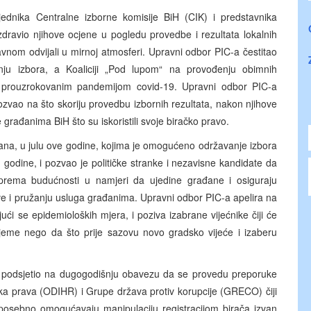
ednika Centralne izborne komisije BiH (CIK) i predstavnika
zdravio njihove ocjene u pogledu provedbe i rezultata lokalnih
vnom odvijali u mirnoj atmosferi. Upravni odbor PIC-a čestitao
anju izbora, a Koaliciji „Pod lupom“ na provođenju obimnih
a prouzrokovanim pandemijom covid-19. Upravni odbor PIC-a
ozvao na što skoriju provedbu izbornih rezultata, nakon njihove
e građanima BiH što su iskoristili svoje biračko pravo.
na, u julu ove godine, kojima je omogućeno održavanje izbora
godine, i pozvao je političke stranke i nezavisne kandidate da
prema budućnosti u namjeri da ujedine građane i osiguraju
ve i pružanju usluga građanima. Upravni odbor PIC-a apelira na
ći se epidemioloških mjera, i poziva izabrane vijećnike čiji će
jeme nego da što prije sazovu novo gradsko vijeće i izaberu
e podsjetio na dugogodišnju obavezu da se provedu preporuke
ka prava (ODIHR) i Grupe država protiv korupcije (GRECO) čiji
e posebno omogućavaju manipulaciju registracijom birača izvan