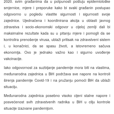
2020. svim građanima da u potpunosti poštuju epidemiološke
smjernice, mjere i preporuke kako bi svaki građanin postupao
odgovorno u pogledu vlastite sigurnosti i sigurnosti svoje
zajednice. Ujednačena i koordinirana akcija u oblasti javnog
zdravstva i socio-ekonomski odgovor u cijeloj zemlji dali bi
maksimalne rezultate kada su u pitanju mjere i pomogli da se
kontrolira prenošenje virusa, ublaži pritisak na zdravstveni sistem
i, u konačnici, da se spasu životi, a istovremeno sačuva
ekonomija. Ovo je jednako važno kao i sigurno uvođenje
vakcinacije.
Iako odgovornost za suzbijanje pandemije mora biti na vlastima,
međunarodna zajednica u BiH podržava sve napore na kontroli
širenja pandemije Covid-19 i na pružanju pomoći BiH da ublaži
situaciju.
Međunarodna zajednica posebno visoko cijeni stalne napore i
posvećenost svih zdravstvenih radnika u BiH u cilju kontrole
situacije izazvane pandemijom.