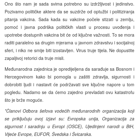
Ono što nam je sada svima potrebno su izdržljivost i jedinstvo.
Pozivamo političke aktere da se suzdrže od optužbi i politiziranja
pitanja vakcina. Sada kada su vakcine počele stizati u zemlju,
pomoć i javna podrška političkih vlasti u procesu uvođenja i
upotrebe dostupnih vakcina bit će od ključne važnosti. To se mora
raditi paralelno sa drugim mjerama u javnom zdravstvu i socijalnoj
sferi, i niko ne smije biti izostavljen. Virus truje tijela. Ne dopustite
zapaljivoj retorici da truje misli.
Međunarodna zajednica je opredijeljena da sarađuje sa Bosnom i
Hercegovinom kako bi pomogla u zaštiti zdravlja, sigurnosti i
dobrobiti ljudi i nastavit će podržavati sve ključne napore u tom
pogledu. Nadamo se da ćemo zajedno prevladati ovu katastrofu
što je brže moguće.
*Članovi Odbora šefova vodećih međunarodnih organizacija koji
se priključuju ovoj izjavi su: Evropska unija, Organizacija za
sigurnost i saradnju u Evropi (OSCE), Ujedinjeni narodi u BiH,
Vijeće Evrope, EUFOR, Švedska i Švicarska.