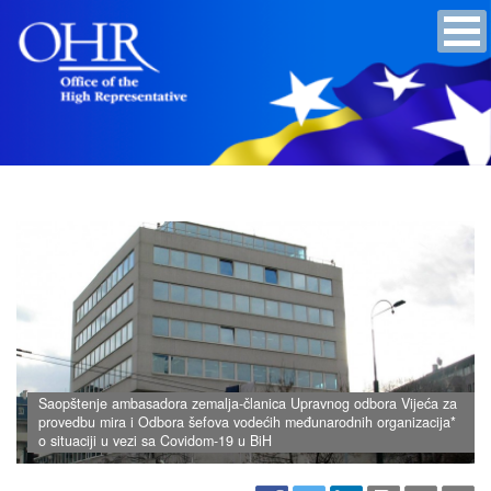
Saopštenje ambasadora zemalja-članica Upravnog odbora Vijeća za
provedbu mira i Odbora šefova vodećih međunarodnih organizacija*
o situaciji u vezi sa Covidom-19 u BiH