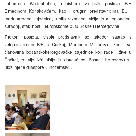
Johannom Wadephulom, ministrom vanjskih poslova BiH
Elmedinom Konakovićem, kao i drugim predstavnicima EU i
međunarodne zajednice, u cilju razmjene mišljenja o regionalnoj
suradnji, stabilnosti i europskome putu Bosne i Hercegovine.
Tijekom posjeta, visoki predstavnik se također sastao s
veleposlanicom BiH u Češkoj, Martinom Mlinarević, kao i sa
članovima bosanskohercegovačke zajednice koji rade i žive u
Češkoj, razmijenivši mišljenja o budućnosti Bosne i Hercegovine i
ulozi njene dijaspore u inozemstvu.