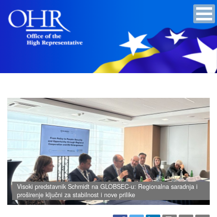
Visoki predstavnik Schmidt na GLOBSEC-u: Regionalna saradnja i
proširenje ključni za stabilnost i nove prilike