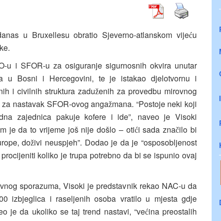
danas u Bruxellesu obratio Sjeverno-atlanskom vije
u
ć
ke.
TO-u i SFOR-u za osiguranje sigurnosnih okvira unutar
 u Bosni i Hercegovini, te je istakao djelotvornu i
nih i civilnih struktura zadu
enih za provedbu mirovnog
ž
bu za nastavak SFOR-ovog anga
mana. “Postoje neki koji
ž
dna zajednica pakuje kofere i ide”, naveo je Visoki
m je da to vrijeme još nije došlo – oti
i sada zna
ilo bi
ć
č
urope, do
ivi neuspjeh”. Dodao je da je “osposobljenost
ž
rocijeniti koliko je trupa potrebno da bi se ispunio ovaj
ovnog sporazuma, Visoki je predstavnik rekao NAC-u da
0 izbjeglica i raseljenih osoba vratilo u mjesta gdje
o je da ukoliko se taj trend nastavi, “ve
ina preostalih
ć