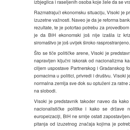
izbjeglica i raseljenih osoba koje
ele da se vr
ž
Razmatraju
i ekonomsku situaciju, Visoki je p
ć
izuzetne va
nosti. Naveo je da je reforma ban
ž
rezultate, te je potcrtao potrebu za provedbo
je da BiH ekonomski još nije izašla iz kriz
siromaštvo je još uvijek široko rasprostranjeno.
Što se ti
e politi
ke arene, Visoki je predstav
č
č
napravljen klju
ni iskorak od nacionalizma ka
č
ciljem uspostave Partnerskog i Gra
anskog fo
đ
pomacima u politici, privredi i društvu. Visoki 
normalna zemlja sve dok su optu
eni za ratne 
ž
na slobodi.
Visoki je predstavnik tako
er naveo da kako 
đ
nacionalisti
ke politike i kako se dr
ave n
č
ž
europeizaciji, BiH ne smije ostati zapostavl
pitanja od izuzetnog zna
aja kojima je potr
č