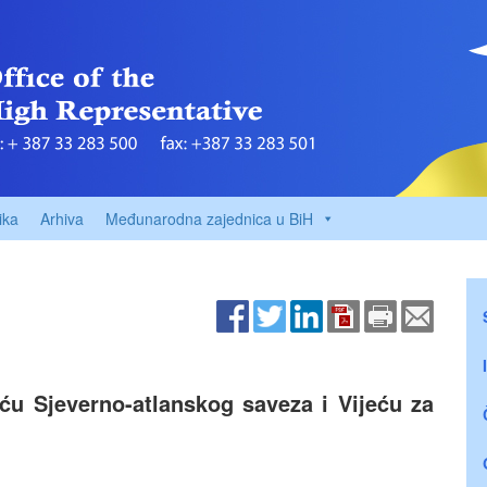
ika
Arhiva
Međunarodna zajednica u BiH
eću Sjeverno-atlanskog saveza i Vijeću za