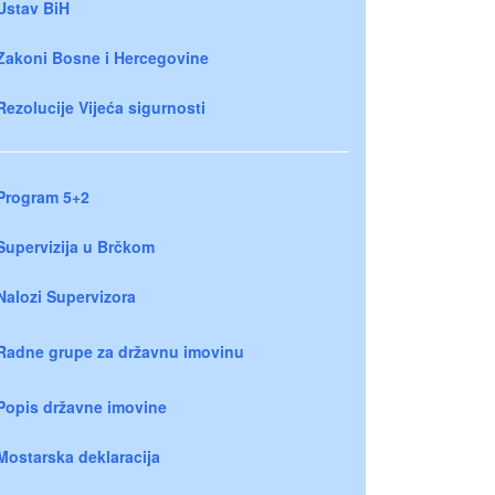
Ustav BiH
Zakoni Bosne i Hercegovine
Rezolucije Vijeća sigurnosti
Program 5+2
Supervizija u Brčkom
Nalozi Supervizora
Radne grupe za državnu imovinu
Popis državne imovine
Mostarska deklaracija