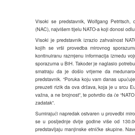
Visoki se predstavnik, Wolfgang Petritsch, 
(NAC), najvišem tijelu NATO-a koji donosi odlu
Visoki je predstavnik izrazio zahvalnost NA
kojih se vrši provedba mirovnog sporazuma
kontinuiranu razmjenu informacija izme
u voj
đ
sporazuma u BiH. Tako
er je naglasio potre
đ
smatraju da je došlo vrijeme da me
unaro
đ
predstavnik. “Poruka koju vam danas upu
uje
ć
preuzeti rizik da ova dr
ava, koja je u srcu E
ž
va
na, a ne brojnost”, te potvrdio da
e “NATO p
ž
ć
zadatak”.
Sumiraju
i napredak ostvaren u provedbi mir
ć
se u posljednje dvije godine više od 130.00
predstavljaju manjinske etni
ke skupine. Nave
č