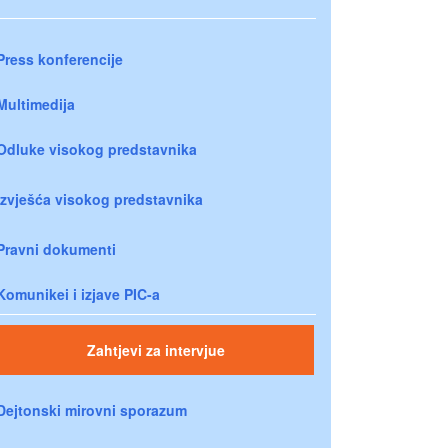
Press konferencije
Multimedija
Odluke visokog predstavnika
Izvješća visokog predstavnika
Pravni dokumenti
Komunikei i izjave PIC-a
Zahtjevi za intervjue
Dejtonski mirovni sporazum