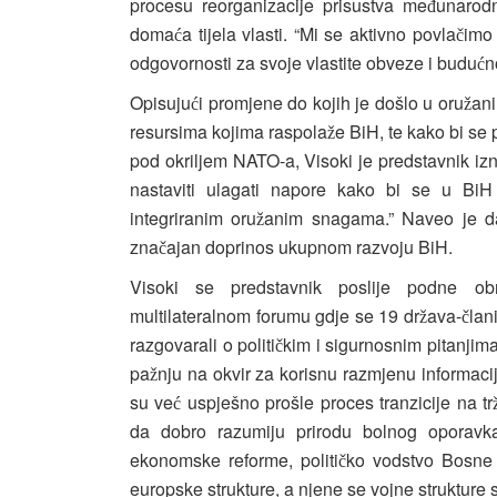
procesu reorganizacije prisustva me
unarodn
đ
doma
a tijela vlasti. “Mi se aktivno povla
imo 
ć
č
odgovornosti za svoje vlastite obveze i budu
n
ć
Opisuju
i promjene do kojih je došlo u oru
ani
ć
ž
resursima kojima raspola
e BiH, te kako bi se
ž
pod okriljem NATO-a, Visoki je predstavnik iz
nastaviti ulagati napore kako bi se u BiH
integriranim oru
anim snagama.” Naveo je d
ž
zna
ajan doprinos ukupnom razvoju BiH.
č
Visoki se predstavnik poslije podne obr
multilateralnom forumu gdje se 19 dr
ava-
lan
ž
č
razgovarali o politi
kim i sigurnosnim pitanjima
č
pa
nju na okvir za korisnu razmjenu informaci
ž
su ve
uspješno prošle proces tranzicije na tr
ć
da dobro razumiju prirodu bolnog oporav
ekonomske reforme, politi
ko vodstvo Bosne 
č
europske strukture, a njene se vojne strukture 