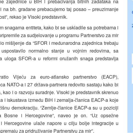
e zajednice u BiH i prebacivanja bitnih zadataka na
i na bh. gra
ane prebacujemo taj posao – preuzimanje
đ
ost”, rekao je Visoki predstavnik.
m snagama entiteta, kako bi se uskladile sa potrebama i
 pripremile za sudjelovanje u programu Partnerstvo za mir
nio mišljenje da “SFOR i me
unarodna zajednica trebaju
đ
 uspostavilo normalno stanje u vojnim redovima, sa
a uloga SFOR-a u reformi oru
anih snaga predstavlja
ž
atio Vije
u za euro-atlansko partnerstvo (EACP),
ć
ica NATO-a i 27 dr
ava-partnera redovito sastaju kako bi
ž
, kao i o razvoju suradnje. Visoki je predstavnik skrenuo
ja i iskustava izme
u BiH i zemalja-
lanica EACP-a koje
đ
č
išnu demokraciju. “Zemlje-
lanice EACP-a su u poziciji
ž
č
ka Bosne i Hercegovine”, naveo je on. “Uz opse
ne
ž
i Hercegovine ula
e napore u cilju bolje integracije u
ž
spremaju za pridru
ivanje Partnerstvu za mir”.
ž