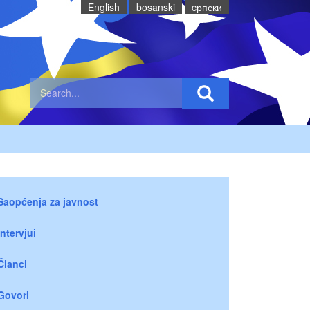
English
bosanski
cрпски
Saopćenja za javnost
Intervjui
Članci
Govori