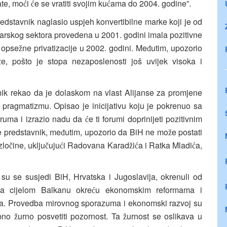
ate, mo
i
e se vratiti svojim ku
ama do 2004. godine”.
ć
ć
ć
redstavnik naglasio uspjeh konvertibilne marke koji je od
karskog sektora provedena u 2001. godini imala pozitivne
m opse
ne privatizacije u 2002. godini. Me
utim, upozorio
ž
đ
e, pošto je stopa nezaposlenosti još uvijek visoka i
nik rekao da je dolaskom na vlast Alijanse za promjene
 pragmatizmu. Opisao je inicijativu koju je pokrenuo sa
ruma i izrazio nadu da
e ti forumi doprinijeti pozitivnim
ć
je predstavnik, me
utim, upozorio da BiH ne mo
e postati
đ
ž
zlo
ine, uklju
uju
i Radovana Karad
i
a i Ratka Mladi
a,
č
č
ć
ž
ć
ć
su se susjedi BiH, Hrvatska i Jugoslavija, okrenuli od
a cijelom Balkanu okre
u ekonomskim reformama i
ć
jena. Provedba mirovnog sporazuma i ekonomski razvoj su
ebno
urno posvetiti pozornost. Ta
urnost se oslikava u
ž
ž