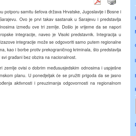
 potporu samitu šefova država Hrvatske, Jugoslavije i Bosne i
Sarajevu. Ovo je prvi takav sastanak u Sarajevu i predstavlja
odnosima između ove tri zemlje. Došlo je vrijeme da se napori
ropske integracije, naveo je Visoki predstavnik. Integracija u
 izazove integracije može se odgovoriti samo putem regionalne
ma, kao i borbe protiv prekograničnog kriminala, što predstavlja
i svi građani bez obzira na nacionalnost.
tri zemlje ovisi o dobrim međususjedskim odnosima i uspješne
kom planu. U ponedjeljak će se pružiti prigoda da se jasno
đenja aktivnosti i preuzimanja odgovornosti na regionalnom