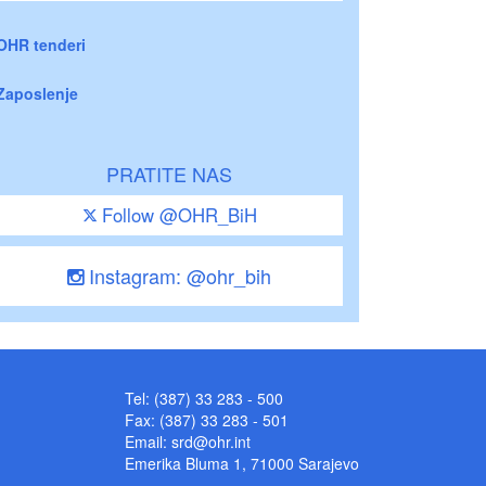
OHR tenderi
Zaposlenje
PRATITE NAS
Follow @OHR_BiH
Instagram: @ohr_bih
Tel: (387) 33 283 - 500
Fax: (387) 33 283 - 501
Email:
srd@ohr.int
Emerika Bluma 1, 71000 Sarajevo