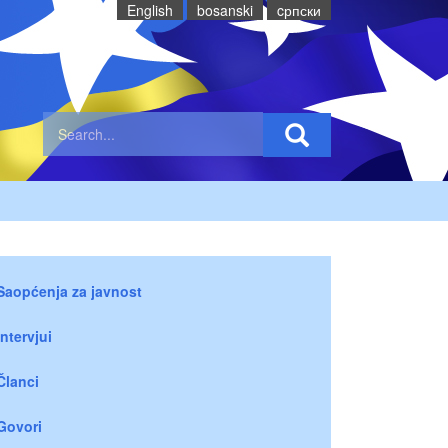
English
bosanski
cрпски
Saopćenja za javnost
Intervjui
Članci
Govori