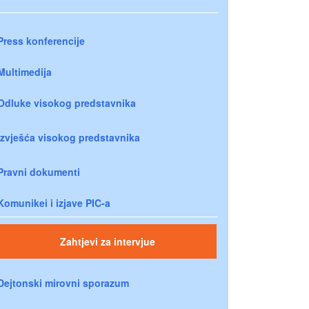
Press konferencije
Multimedija
Odluke visokog predstavnika
Izvješća visokog predstavnika
Pravni dokumenti
Komunikei i izjave PIC-a
Zahtjevi za intervjue
Dejtonski mirovni sporazum