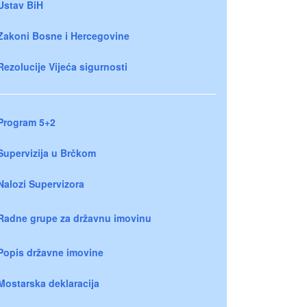
Ustav BiH
Zakoni Bosne i Hercegovine
Rezolucije Vijeća sigurnosti
Program 5+2
Supervizija u Brčkom
Nalozi Supervizora
Radne grupe za državnu imovinu
Popis državne imovine
Mostarska deklaracija