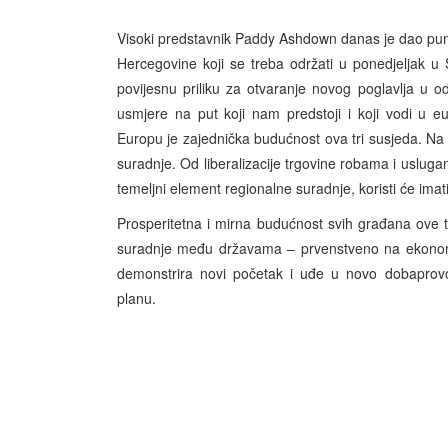
Visoki predstavnik Paddy Ashdown danas je dao punu
Hercegovine koji se treba održati u ponedjeljak u 
povijesnu priliku za otvaranje novog poglavlja u 
usmjere na put koji nam predstoji i koji vodi u eu
Europu je zajednička budućnost ova tri susjeda. Na
suradnje. Od liberalizacije trgovine robama i usluga
temeljni element regionalne suradnje, koristi će imat
Prosperitetna i mirna budućnost svih građana ove 
suradnje među državama – prvenstveno na ekonoms
demonstrira novi početak i uđe u novo dobaprovo
planu.