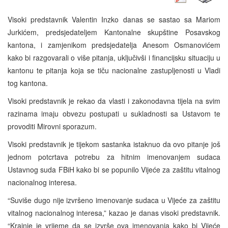
Visoki predstavnik Valentin Inzko danas se sastao sa Mariom
Jurkićem, predsjedateljem Kantonalne skupštine Posavskog
kantona, i zamjenikom predsjedatelja Anesom Osmanovićem
kako bi razgovarali o više pitanja, uključivši i financijsku situaciju u
kantonu te pitanja koja se tiču nacionalne zastupljenosti u Vladi
tog kantona.
Visoki predstavnik je rekao da vlasti i zakonodavna tijela na svim
razinama imaju obvezu postupati u sukladnosti sa Ustavom te
provoditi Mirovni sporazum.
Visoki predstavnik je tijekom sastanka istaknuo da ovo pitanje još
jednom potcrtava potrebu za hitnim imenovanjem sudaca
Ustavnog suda FBiH kako bi se popunilo Vijeće za zaštitu vitalnog
nacionalnog interesa.
“Suviše dugo nije izvršeno imenovanje sudaca u Vijeće za zaštitu
vitalnog nacionalnog interesa,” kazao je danas visoki predstavnik.
“Krajnje je vrijeme da se izvrše ova imenovanja kako bi Vijeće