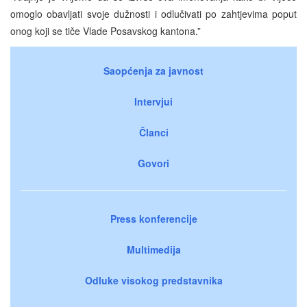
omoglo obavljati svoje dužnosti i odlučivati po zahtjevima poput
onog koji se tiče Vlade Posavskog kantona.”
Saopćenja za javnost
Intervjui
Članci
Govori
Press konferencije
Multimedija
Odluke visokog predstavnika