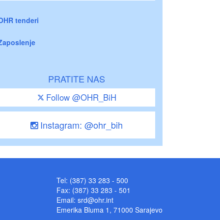
OHR tenderi
Zaposlenje
PRATITE NAS
Follow @OHR_BiH
Instagram: @ohr_bih
Tel: (387) 33 283 - 500
Fax: (387) 33 283 - 501
Email:
srd@ohr.int
Emerika Bluma 1, 71000 Sarajevo