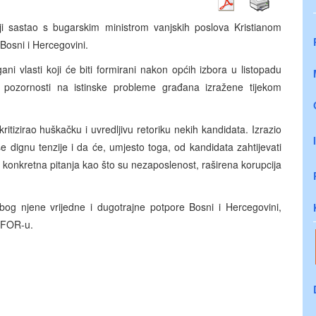
iji sastao s bugarskim ministrom vanjskih poslova Kristianom
 Bosni i Hercegovini.
ni vlasti koji će biti formirani nakon općih izbora u listopadu
še pozornosti na istinske probleme građana izražene tijekom
ritizirao huškačku i uvredljivu retoriku nekih kandidata. Izrazio
 dignu tenzije i da će, umjesto toga, od kandidata zahtijevati
 konkretna pitanja kao što su nezaposlenost, raširena korupcija
bog njene vrijedne i dugotrajne potpore Bosni i Hercegovini,
EUFOR-u.