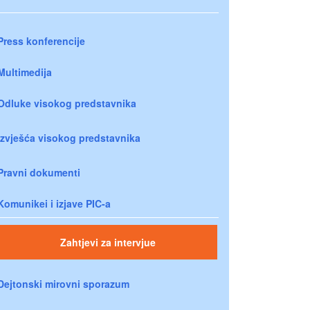
Press konferencije
Multimedija
Odluke visokog predstavnika
Izvješća visokog predstavnika
Pravni dokumenti
Komunikei i izjave PIC-a
Zahtjevi za intervjue
Dejtonski mirovni sporazum