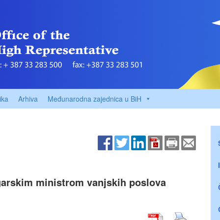
ika
Arhiva
Međunarodna zajednica u BiH
garskim ministrom vanjskih poslova