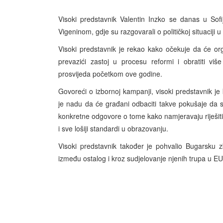
Visoki predstavnik Valentin Inzko se danas u Sof
Vigeninom, gdje su razgovarali o političkoj situaciji u
Visoki predstavnik je rekao kako očekuje da će orga
prevazići zastoj u procesu reformi i obratiti vi
prosvijeda početkom ove godine.
Govoreći o izbornoj kampanji, visoki predstavnik je k
je nadu da će građani odbaciti takve pokušaje da se
konkretne odgovore o tome kako namjeravaju riješiti
i sve lošiji standardi u obrazovanju.
Visoki predstavnik također je pohvalio Bugarsku z
između ostalog i kroz sudjelovanje njenih trupa u 