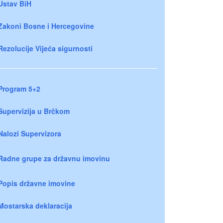
Ustav BiH
Zakoni Bosne i Hercegovine
Rezolucije Vijeća sigurnosti
Program 5+2
Supervizija u Brčkom
Nalozi Supervizora
Radne grupe za državnu imovinu
Popis državne imovine
Mostarska deklaracija