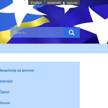
English
bosanski
cрпски
Saopćenja za javnost
Intervjui
Članci
Govori