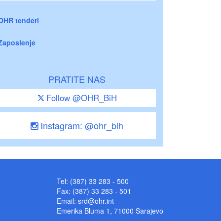
OHR tenderi
Zaposlenje
PRATITE NAS
Follow @OHR_BiH
Instagram: @ohr_bih
Tel: (387) 33 283 - 500
Fax: (387) 33 283 - 501
Email:
srd@ohr.int
Emerika Bluma 1, 71000 Sarajevo