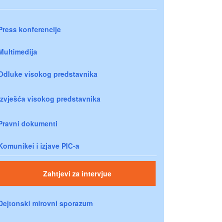
Press konferencije
Multimedija
Odluke visokog predstavnika
Izvješća visokog predstavnika
Pravni dokumenti
Komunikei i izjave PIC-a
Zahtjevi za intervjue
Dejtonski mirovni sporazum