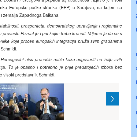
anku Europske pučke stranke (EPP) u Sarajevu, na kojem su
ope i zemalja Zapadnoga Balkana.
 stabilnosti, prosperiteta, demokratskog upravljanja i regionalne
rovesti. Poznat je i put kojim treba krenuti. Vrijeme je da se s
prilike koje proces europskih integracija pruža svim građanima
k Schmidt.
i Hercegovini nisu pronašle način kako odgovoriti na želju svih
ja. To je opasno i potrebno je prije predstojećih izbora bez
je visoki predstavnik Schmidt.