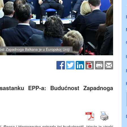
ost Zapadnoga Balkana je u Europskoj Uniji
 sastanku EPP-a: Budućnost Zapadnoga
. Bosna i Hercegovina pripada toj budućnosti
“, izjavio je visoki