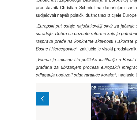
predstavnik Christian Schmidt na današnjem sast
sudjelovali najviši politički dužnosnici iz cijele Eur
„
Europski put ostaje najučinkovitiji okvir za jačanje
suradnje. Dobro su poznate reforme koje je potrebno p
rasprava pređe na konkretne aktivnosti i iskoriste 
Bosne i Hercegovine
“, zaključio je visoki predstavni
„
Veoma je žalosno što političke institucije u Bosni 
građana za ubrzanjem procesa europskih integraci
odlaganja poduzeti odgovarajuće korake
“, naglasio 