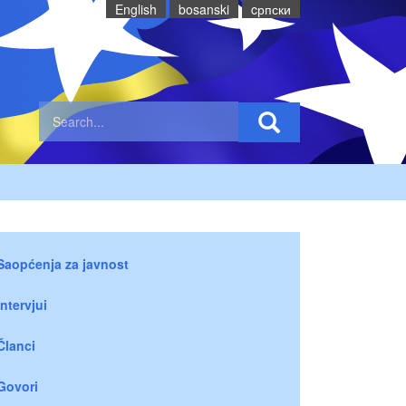
English
bosanski
cрпски
Saopćenja za javnost
Intervjui
Članci
Govori