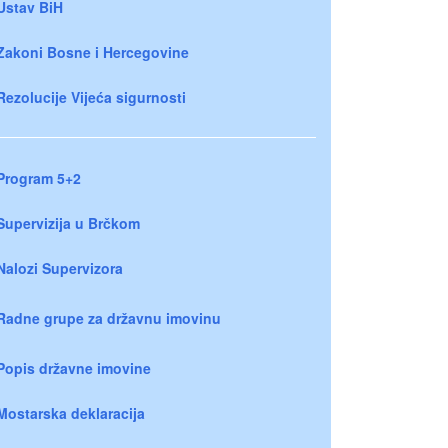
Ustav BiH
Zakoni Bosne i Hercegovine
Rezolucije Vijeća sigurnosti
Program 5+2
Supervizija u Brčkom
Nalozi Supervizora
Radne grupe za državnu imovinu
Popis državne imovine
Mostarska deklaracija