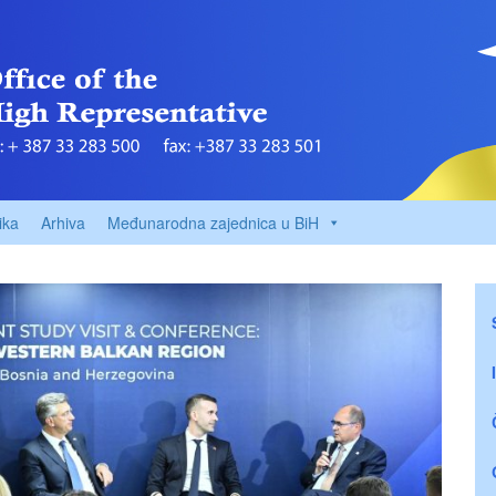
ika
Arhiva
Međunarodna zajednica u BiH