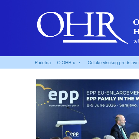
Početna
O OHR-u
Odluke visokog predstavn