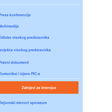
Press konferencije
Multimedija
Odluke visokog predstavnika
Izvješća visokog predstavnika
Pravni dokumenti
Komunikei i izjave PIC-a
Zahtjevi za intervjue
Dejtonski mirovni sporazum