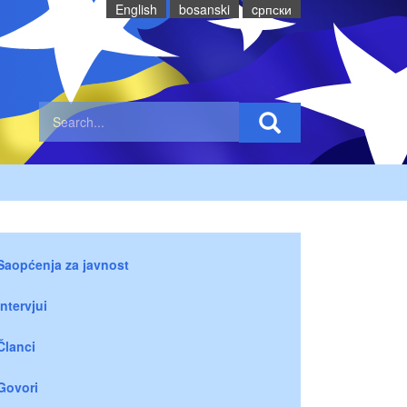
English
bosanski
cрпски
Saopćenja za javnost
Intervjui
Članci
Govori