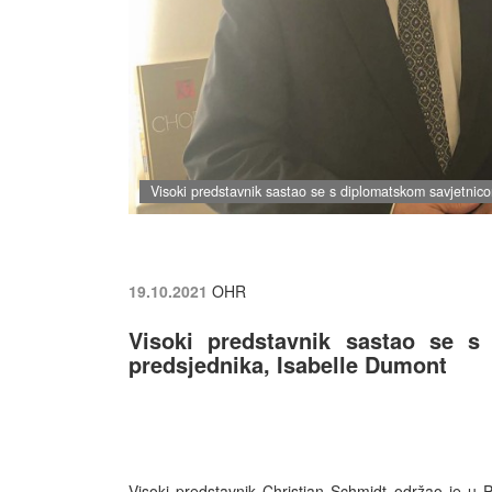
Visoki predstavnik sastao se s diplomatskom savjetnic
19.10.2021
OHR
Visoki predstavnik sastao se s
predsjednika, Isabelle Dumont
Visoki predstavnik Christian Schmidt održao je u