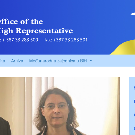
ika
Arhiva
Međunarodna zajednica u BiH