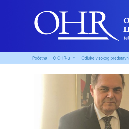
Početna
O OHR-u
Odluke visokog predstavn