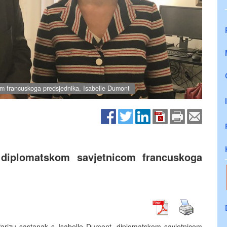
om francuskoga predsjednika, Isabelle Dumont
 diplomatskom savjetnicom francuskoga
 Parizu sastanak s Isabelle Dumont, diplomatskom savjetnicom