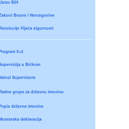
Ustav BiH
Zakoni Bosne i Hercegovine
Rezolucije Vijeća sigurnosti
Program 5+2
Supervizija u Brčkom
Nalozi Supervizora
Radne grupe za državnu imovinu
Popis državne imovine
Mostarska deklaracija