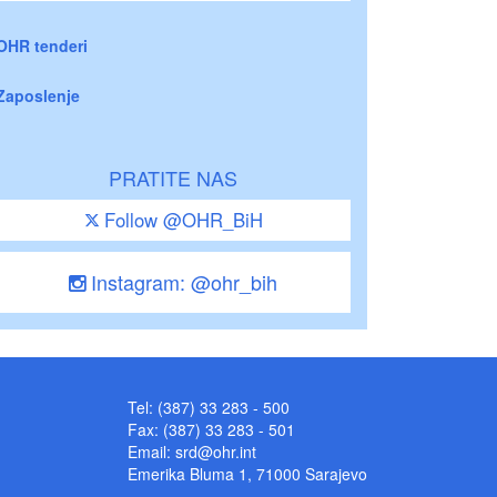
OHR tenderi
Zaposlenje
PRATITE NAS
Follow @OHR_BiH
Instagram: @ohr_bih
Tel: (387) 33 283 - 500
Fax: (387) 33 283 - 501
Email:
srd@ohr.int
Emerika Bluma 1, 71000 Sarajevo