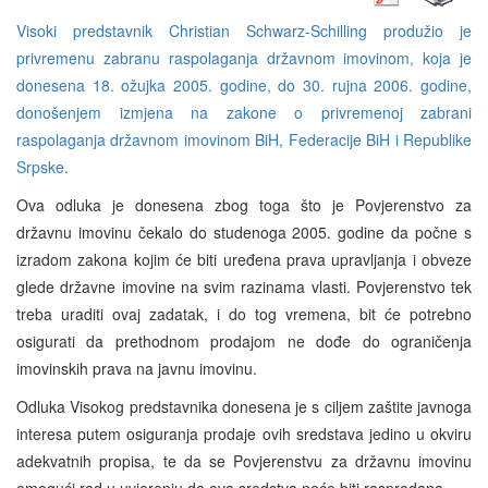
Visoki predstavnik Christian Schwarz-Schilling produžio je
privremenu zabranu raspolaganja državnom imovinom, koja je
donesena 18. ožujka 2005. godine, do 30. rujna 2006. godine,
donošenjem izmjena na zakone o privremenoj zabrani
raspolaganja državnom imovinom BiH, Federacije BiH i Republike
Srpske.
Ova odluka je donesena zbog toga što je Povjerenstvo za
državnu imovinu čekalo do studenoga 2005. godine da počne s
izradom zakona kojim će biti uređena prava upravljanja i obveze
glede državne imovine na svim razinama vlasti. Povjerenstvo tek
treba uraditi ovaj zadatak, i do tog vremena, bit će potrebno
osigurati da prethodnom prodajom ne dođe do ograničenja
imovinskih prava na javnu imovinu.
Odluka Visokog predstavnika donesena je s ciljem zaštite javnoga
interesa putem osiguranja prodaje ovih sredstava jedino u okviru
adekvatnih propisa, te da se Povjerenstvu za državnu imovinu
omogući rad u uvjerenju da ova sredstva neće biti rasprodana.