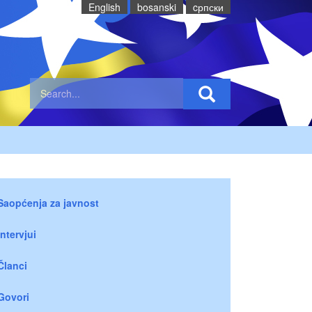
English
bosanski
cрпски
Saopćenja za javnost
Intervjui
Članci
Govori