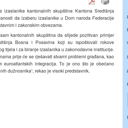
je izaslanike kantonalnih skupština Kantona Središnja
anosti da izaberu izaslanike u Dom naroda Federacije
ustavnim i zakonskim obvezama.
sam kantonalnih skupština da slijede pozitivan primjer
edišnja Bosna i Posavina koji su ispoštovali rokove
tijela i za biranje izaslanika u zakonodavne institucije.
zinama prije će se rješavati stvarni problemi građana, kao
m euroatlantskih integracija. To je ono što je obećano
anih dužnosnika“, rekao je visoki predstavnik.