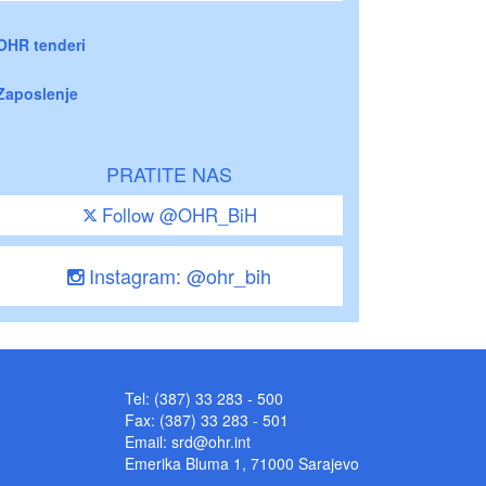
OHR tenderi
Zaposlenje
PRATITE NAS
Follow @OHR_BiH
Instagram: @ohr_bih
Tel: (387) 33 283 - 500
Fax: (387) 33 283 - 501
Email:
srd@ohr.int
Emerika Bluma 1, 71000 Sarajevo