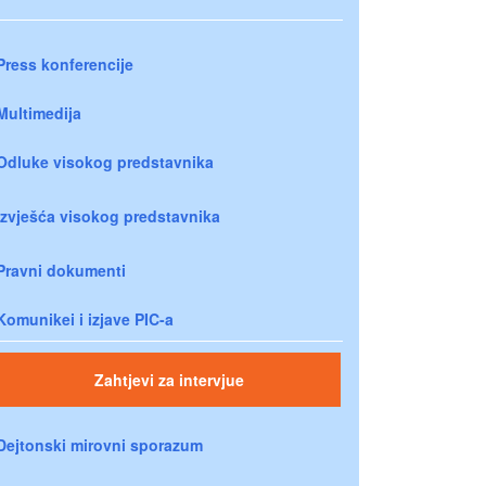
Press konferencije
Multimedija
Odluke visokog predstavnika
Izvješća visokog predstavnika
Pravni dokumenti
Komunikei i izjave PIC-a
Zahtjevi za intervjue
Dejtonski mirovni sporazum