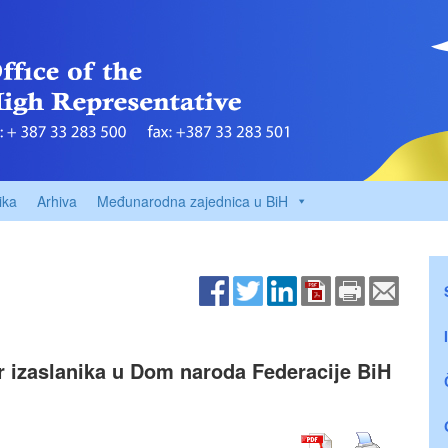
ika
Arhiva
Međunarodna zajednica u BiH
or izaslanika u Dom naroda Federacije BiH