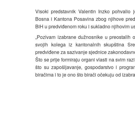
Visoki predstavnik Valentin Inzko pohvalio 
Bosna i Kantona Posavina zbog njihove pred
BiH u predviđenom roku i sukladno njihovim 
„Pozivam izabrane dužnosnike u preostalih o
svojih kolega iz kantonalnih skupština Sr
predviđene za sazivanje sjednice zakonodavnog 
Što se prije formiraju organi vlasti na svim ra
što su zapošljavanje, gospodarstvo i progra
biračima i to je ono što birači očekuju od izabr