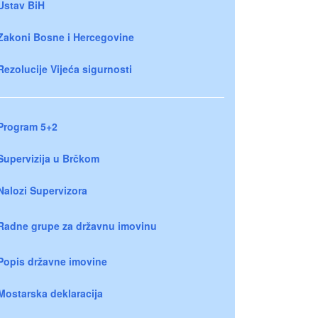
Ustav BiH
Zakoni Bosne i Hercegovine
Rezolucije Vijeća sigurnosti
Program 5+2
Supervizija u Brčkom
Nalozi Supervizora
Radne grupe za državnu imovinu
Popis državne imovine
Mostarska deklaracija