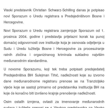
Visoki predstavnik Christian Schwarz-Schilling danas je potpisao
novi Sporazum o Uredu registrara s Predsjedništvom Bosne i
Hercegovine.
Novi Sporazum o Uredu registrara zamjenjuje Sporazum od 1.
prosinca 2004. godine i predstavlja prijelazni korak ka punoj
domaćoj odgovornosti ove institucije koja je osnovala odjeljenja u
Sudu i Uredu tužitelja Bosne i Hercegovine za procesuiranje
ratnih zločina i organiziranog kriminala sukladno najvišim
međunarodnim standardima.
U novome Sporazumu, koji tek treba potpisati predsjedatelj
Predsjedništva BiH Sulejman Tihić, nadležnosti koje su izvorno
dane međunarodnome registraru prenose se na Tranzicijsko
vijeće koje se sastoji primarno od predstavnika institucija BiH na
koje će konačno biti izvršeno krajnje prenošenje nadležnosti.
Osim ostalih izmjena, ovlasti za imenovanje međunarodnih
sudaca i tužitelja prenosi se s Visokog predstavnika na Visoko