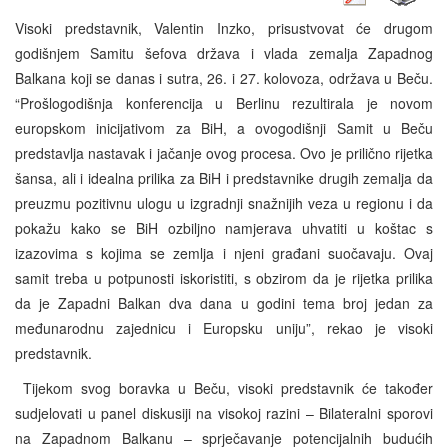
Visoki predstavnik, Valentin Inzko, prisustvovat će drugom
godišnjem Samitu šefova država i vlada zemalja Zapadnog
Balkana koji se danas i sutra, 26. i 27. kolovoza, održava u Beču.
“Prošlogodišnja konferencija u Berlinu rezultirala je novom
europskom inicijativom za BiH, a ovogodišnji Samit u Beču
predstavlja nastavak i jačanje ovog procesa. Ovo je prilično rijetka
šansa, ali i idealna prilika za BiH i predstavnike drugih zemalja da
preuzmu pozitivnu ulogu u izgradnji snažnijih veza u regionu i da
pokažu kako se BiH ozbiljno namjerava uhvatiti u koštac s
izazovima s kojima se zemlja i njeni građani suočavaju. Ovaj
samit treba u potpunosti iskoristiti, s obzirom da je rijetka prilika
da je Zapadni Balkan dva dana u godini tema broj jedan za
međunarodnu zajednicu i Europsku uniju”, rekao je visoki
predstavnik.
Tijekom svog boravka u Beču, visoki predstavnik će također
sudjelovati u panel diskusiji na visokoj razini – Bilateralni sporovi
na Zapadnom Balkanu – sprječavanje potencijalnih budućih