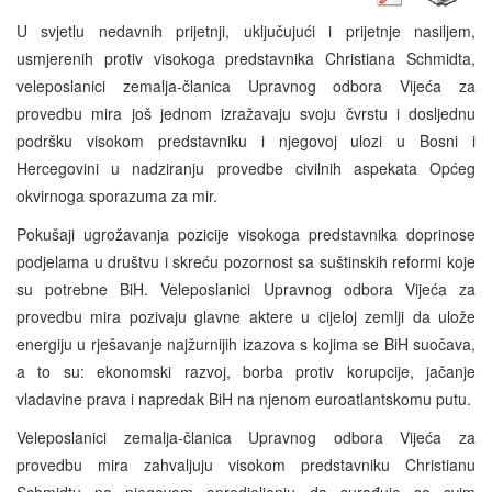
U svjetlu nedavnih prijetnji, uključujući i prijetnje nasiljem,
usmjerenih protiv visokoga predstavnika Christiana Schmidta,
veleposlanici zemalja-članica Upravnog odbora Vijeća za
provedbu mira još jednom izražavaju svoju čvrstu i dosljednu
podršku visokom predstavniku i njegovoj ulozi u Bosni i
Hercegovini u nadziranju provedbe civilnih aspekata Općeg
okvirnoga sporazuma za mir.
Pokušaji ugrožavanja pozicije visokoga predstavnika doprinose
podjelama u društvu i skreću pozornost sa suštinskih reformi koje
su potrebne BiH. Veleposlanici Upravnog odbora Vijeća za
provedbu mira pozivaju glavne aktere u cijeloj zemlji da ulože
energiju u rješavanje najžurnijih izazova s kojima se BiH suočava,
a to su: ekonomski razvoj, borba protiv korupcije, jačanje
vladavine prava i napredak BiH na njenom euroatlantskomu putu.
Veleposlanici zemalja-članica Upravnog odbora Vijeća za
provedbu mira zahvaljuju visokom predstavniku Christianu
Schmidtu na njegovom opredjeljenju da surađuje sa svim