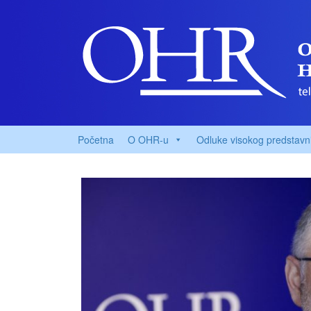
Početna
O OHR-u
Odluke visokog predstavn