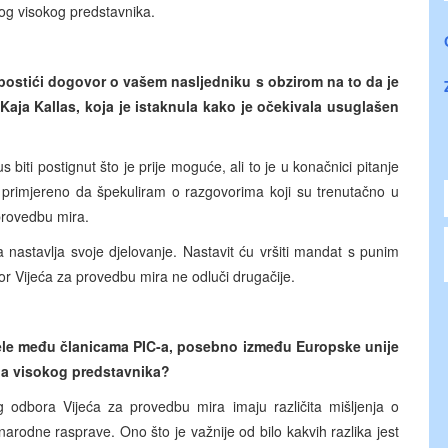
og visokog predstavnika.
ja postići dogovor o vašem nasljedniku s obzirom na to da je
 Kaja Kallas, koja je istaknula kako je očekivala usuglašen
iti postignut što je prije moguće, ali to je u konačnici pitanje
o primjereno da špekuliram o razgovorima koji su trenutačno u
provedbu mira.
nastavlja svoje djelovanje. Nastavit ću vršiti mandat s punim
r Vijeća za provedbu mira ne odluči drugačije.
 podjele među članicama PIC-a, posebno između Europske unije
eda visokog predstavnika?
 odbora Vijeća za provedbu mira imaju različita mišljenja o
arodne rasprave. Ono što je važnije od bilo kakvih razlika jest