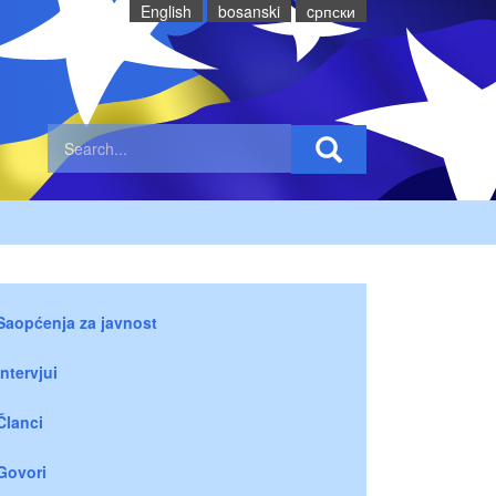
English
bosanski
cрпски
Saopćenja za javnost
Intervjui
Članci
Govori