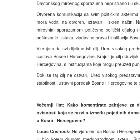
Daytonskog mirovnog sporazuma nepristrano i u skla
Otvorena komunikacija sa svim političkim akterima 
mora voditi na otvoren, izravan i iskren način. 
mirovnim sporazumom potičemo politički dijalog 
poštovanje Ustava, vladavine prava i institucija Bos
Vjerujem da svi dijelimo isti cilj: Ured visokog pred
sustava Bosne i Hercegovine. Krajnji je cilj oduvijek
Hercegovina, s institucijama koje mogu preuzeti pu
Dok se taj cilj ne ostvari, Ured visokog predstav
stabilnost i ustavni poredak Bosne i Hercegovine te p
Večernji list: Kako komentirate zahtjeve z
ovisnosti koja se razvila između pojedinih domać
u Bosni i Hercegovini?
Louis Crishock:
Ne vjerujem da Bosna i Hercegovin
ili bilo kojem drugom međunarodnom akteru. Bud