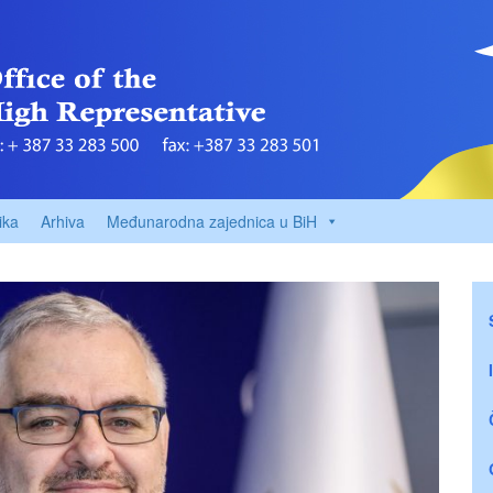
ika
Arhiva
Međunarodna zajednica u BiH