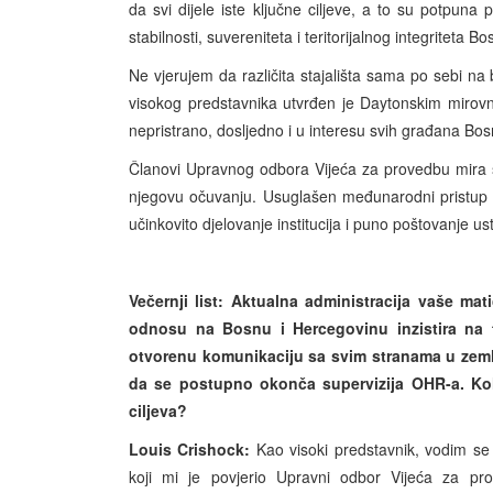
da svi dijele iste ključne ciljeve, a to su potpu
stabilnosti, suvereniteta i teritorijalnog integriteta 
Ne vjerujem da različita stajališta sama po sebi na
visokog predstavnika utvrđen je Daytonskim mirov
nepristrano, dosljedno i u interesu svih građana Bo
Članovi Upravnog odbora Vijeća za provedbu mira sv
njegovu očuvanju. Usuglašen međunarodni pristup 
učinkovito djelovanje institucija i puno poštovanje u
Večernji list: Aktualna administracija vaše ma
odnosu na Bosnu i Hercegovinu inzistira na t
otvorenu komunikaciju sa svim stranama u zemlji
da se postupno okonča supervizija OHR-a. Kol
ciljeva?
Louis Crishock:
Kao visoki predstavnik, vodim s
koji mi je povjerio Upravni odbor Vijeća za pro