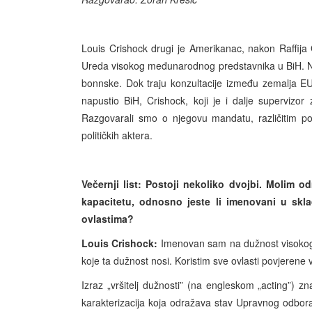
Louis Crishock drugi je Amerikanac, nakon Raffija
Ureda visokog međunarodnog predstavnika u BiH. No p
bonnske. Dok traju konzultacije između zemalja EU
napustio BiH, Crishock, koji je i dalje supervizor 
Razgovarali smo o njegovu mandatu, različitim p
političkih aktera.
Večernji list: Postoji nekoliko dvojbi. Molim od
kapacitetu, odnosno jeste li imenovani u sk
ovlastima?
Louis Crishock:
Imenovan sam na dužnost visokog
koje ta dužnost nosi. Koristim sve ovlasti povjerene 
Izraz „vršitelj dužnosti” (na engleskom „acting”) z
karakterizacija koja odražava stav Upravnog odbo