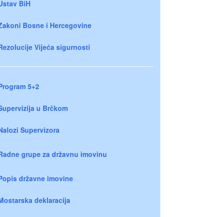
Ustav BiH
Zakoni Bosne i Hercegovine
Rezolucije Vijeća sigurnosti
Program 5+2
Supervizija u Brčkom
Nalozi Supervizora
Radne grupe za državnu imovinu
Popis državne imovine
Mostarska deklaracija