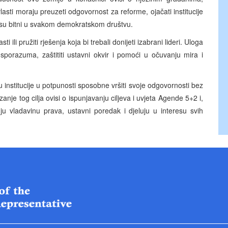
asti moraju preuzeti odgovornost za reforme, ojačati institucije
 su bitni u svakom demokratskom društvu.
ili pružiti rješenja koja bi trebali donijeti izabrani lideri. Uloga
porazuma, zaštititi ustavni okvir i pomoći u očuvanju mira i
su institucije u potpunosti sposobne vršiti svoje odgovornosti bez
anje tog cilja ovisi o ispunjavanju ciljeva i uvjeta Agende 5+2 i,
ju vladavinu prava, ustavni poredak i djeluju u interesu svih