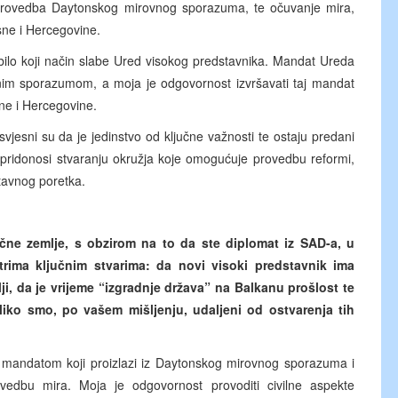
na provedba Daytonskog mirovnog sporazuma, te očuvanje mira,
Bosne i Hercegovine.
 bilo koji način slabe Ured visokog predstavnika. Mandat Ureda
nim sporazumom, a moja je odgovornost izvršavati taj mandat
sne i Hercegovine.
jesni su da je jedinstvo od ključne važnosti te ostaju predani
pridonosi stvaranju okružja koje omogućuje provedbu reformi,
stavnog poretka.
tične zemlje, s obzirom na to da ste diplomat iz SAD-a, u
rima ključnim stvarima: da novi visoki predstavnik ima
, da je vrijeme “izgradnje država” na Balkanu prošlost te
iko smo, po vašem mišljenju, udaljeni od ostvarenja tih
e mandatom koji proizlazi iz Daytonskog mirovnog sporazuma i
vedbu mira. Moja je odgovornost provoditi civilne aspekte