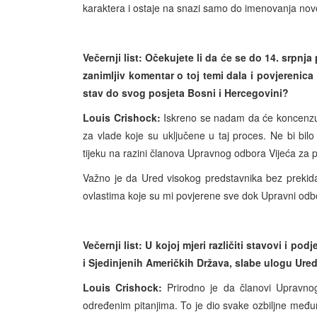
karaktera i ostaje na snazi samo do imenovanja nov
Večernji list: Očekujete li da će se do 14. srpn
zanimljiv komentar o toj temi dala i povjerenica
stav do svog posjeta Bosni i Hercegovini?
Louis Crishock:
Iskreno se nadam da će koncenzus b
za vlade koje su uključene u taj proces. Ne bi bil
tijeku na razini članova Upravnog odbora Vijeća za 
Važno je da Ured visokog predstavnika bez prekida 
ovlastima koje su mi povjerene sve dok Upravni odbo
Večernji list: U kojoj mjeri različiti stavovi i
i Sjedinjenih Američkih Država, slabe ulogu Ur
Louis Crishock:
Prirodno je da članovi Upravnog
određenim pitanjima. To je dio svake ozbiljne međun