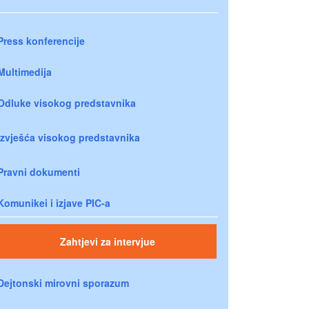
Press konferencije
Multimedija
Odluke visokog predstavnika
Izvješća visokog predstavnika
Pravni dokumenti
Komunikei i izjave PIC-a
Zahtjevi za intervjue
Dejtonski mirovni sporazum