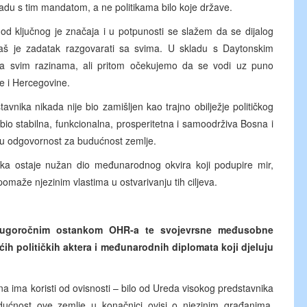
du s tim mandatom, a ne politikama bilo koje države.
od ključnog je značaja i u potpunosti se slažem da se dijalog
Naš je zadatak razgovarati sa svima. U skladu s Daytonskim
na svim razinama, ali pritom očekujemo da se vodi uz puno
ne i Hercegovine.
stavnika nikada nije bio zamišljen kao trajno obilježje političkog
 bio stabilna, funkcionalna, prosperitetna i samoodrživa Bosna i
nu odgovornost za budućnost zemlje.
nika ostaje nužan dio međunarodnog okvira koji podupire mir,
omaže njezinim vlastima u ostvarivanju tih ciljeva.
a dugoročnim ostankom OHR-a te svojevrsne međusobne
ih političkih aktera i međunarodnih diplomata koji djeluju
a ima koristi od ovisnosti – bilo od Ureda visokog predstavnika
ućnost ove zemlje u konačnici ovisi o njezinim građanima,