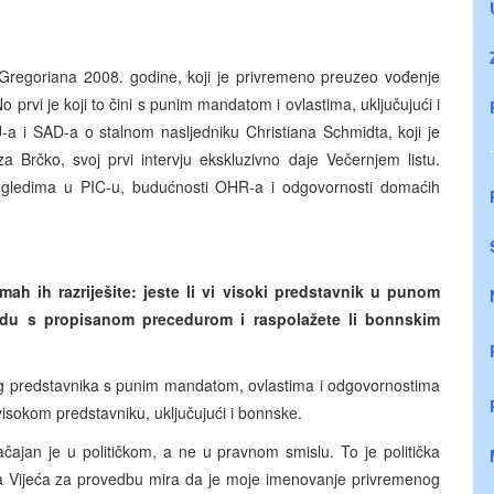
 Gregoriana 2008. godine, koji je privremeno preuzeo vođenje
rvi je koji to čini s punim mandatom i ovlastima, uključujući i
-a i SAD-a o stalnom nasljedniku Christiana Schmidta, koji je
za Brčko, svoj prvi intervju ekskluzivno daje Večernjem listu.
ogledima u PIC-u, budućnosti OHR-a i odgovornosti domaćih
mah ih razriješite: jeste li vi visoki predstavnik u punom
ladu s propisanom precedurom i raspolažete li bonnskim
 predstavnika s punim mandatom, ovlastima i odgovornostima
visokom predstavniku, uključujući i bonnske.
načajan je u političkom, a ne u pravnom smislu. To je politička
ra Vijeća za provedbu mira da je moje imenovanje privremenog