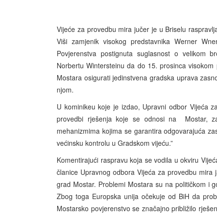
Vijeće za provedbu mira jučer je u Briselu raspravl
Viši zamjenik visokog predstavnika Werner Wnen
Povjerenstva postignuta suglasnost o velikom b
Norbertu Wintersteinu da do 15. prosinca visokom
Mostara osigurati jedinstvena gradska uprava zasno
njom.
U kominikeu koje je izdao, Upravni odbor Vijeća z
provedbi rješenja koje se odnosi na Mostar, za
mehanizmima kojima se garantira odgovarajuća zastu
većinsku kontrolu u Gradskom vijeću.”
Komentirajući raspravu koja se vodila u okviru Vije
članice Upravnog odbora Vijeća za provedbu mira ja
grad Mostar. Problemi Mostara su na političkom i go
Zbog toga Europska unija očekuje od BiH da probl
Mostarsko povjerenstvo se značajno približilo rješe