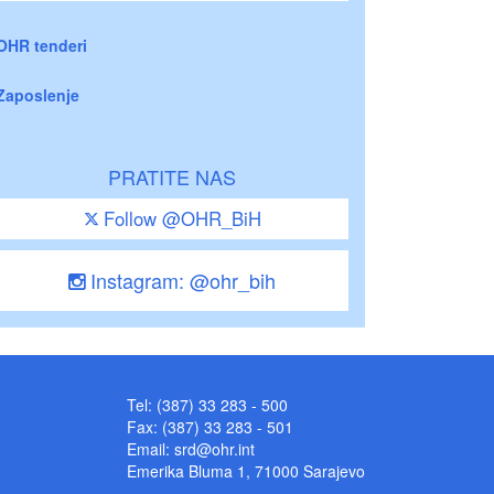
OHR tenderi
Zaposlenje
PRATITE NAS
Follow @OHR_BiH
Instagram: @ohr_bih
Tel: (387) 33 283 - 500
Fax: (387) 33 283 - 501
Email:
srd@ohr.int
Emerika Bluma 1, 71000 Sarajevo