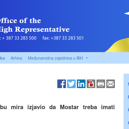
ika
Arhiva
Međunarodna zajednica u BiH
bu mira izjavio da Mostar treba imati