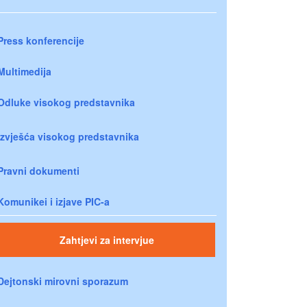
Press konferencije
Multimedija
Odluke visokog predstavnika
Izvješća visokog predstavnika
Pravni dokumenti
Komunikei i izjave PIC-a
Zahtjevi za intervjue
Dejtonski mirovni sporazum