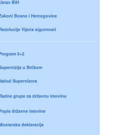
Ustav BiH
Zakoni Bosne i Hercegovine
Rezolucije Vijeća sigurnosti
Program 5+2
Supervizija u Brčkom
Nalozi Supervizora
Radne grupe za državnu imovinu
Popis državne imovine
Mostarska deklaracija