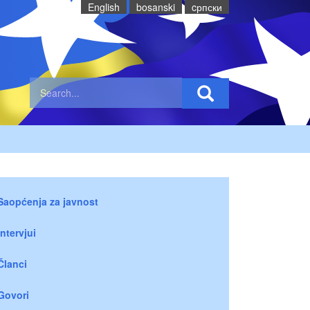
English
bosanski
cрпски
Saopćenja za javnost
Intervjui
Članci
Govori