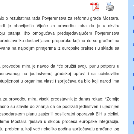
jalo o rezultatima rada Povjerenstva za reformu grada Mostara.
dt je obavijestio Vijeće za provedbu mira da je u okviru
roju pitanja, što omogućava predsjedavajućem Povjerenstva
 predstavniku dostavi jasne preporuke kojima će se građanima
vana na najboljim primjerima iz europske prakse i u skladu sa
a provedbu mira je naveo da “će pružiti svoju punu potporu u
snovanog na jedinstvenoj gradskoj upravi i sa učinkovitim
pljenost u organima vlasti i spriječava da bilo koji narod ima
ća za provedbu mira, visoki predstavnik je danas rekao: “Zemlje
sno su stavile do znanja da će podržati jedinstven i ujedinjen
spodarskom planu zasjenili poslijeratni oporavak BiH u cjelini.
eme Mostara rješava u sklopu procesa europske integracije.
nju problema, koji već nekoliko godina spriječavaju građane tog