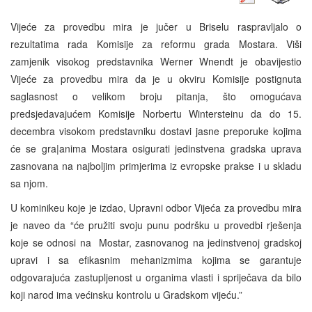
Vijeće za provedbu mira je jučer u Briselu raspravljalo o
rezultatima rada Komisije za reformu grada Mostara. Viši
zamjenik visokog predstavnika Werner Wnendt je obavijestio
Vijeće za provedbu mira da je u okviru Komisije postignuta
saglasnost o velikom broju pitanja, što omogućava
predsjedavajućem Komisije Norbertu Wintersteinu da do 15.
decembra visokom predstavniku dostavi jasne preporuke kojima
će se gra|anima Mostara osigurati jedinstvena gradska uprava
zasnovana na najboljim primjerima iz evropske prakse i u skladu
sa njom.
U kominikeu koje je izdao, Upravni odbor Vijeća za provedbu mira
je naveo da “će pružiti svoju punu podršku u provedbi rješenja
koje se odnosi na Mostar, zasnovanog na jedinstvenoj gradskoj
upravi i sa efikasnim mehanizmima kojima se garantuje
odgovarajuća zastupljenost u organima vlasti i spriječava da bilo
koji narod ima većinsku kontrolu u Gradskom vijeću.”