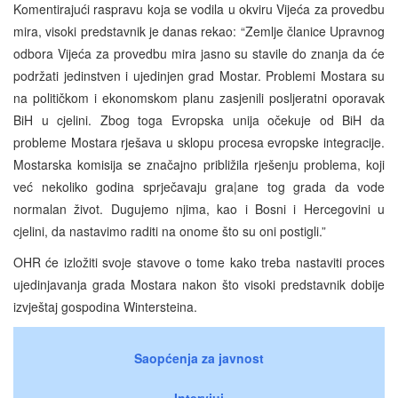
Komentirajući raspravu koja se vodila u okviru Vijeća za provedbu
mira, visoki predstavnik je danas rekao: “Zemlje članice Upravnog
odbora Vijeća za provedbu mira jasno su stavile do znanja da će
podržati jedinstven i ujedinjen grad Mostar. Problemi Mostara su
na političkom i ekonomskom planu zasjenili posljeratni oporavak
BiH u cjelini. Zbog toga Evropska unija očekuje od BiH da
probleme Mostara rješava u sklopu procesa evropske integracije.
Mostarska komisija se značajno približila rješenju problema, koji
već nekoliko godina sprječavaju gra|ane tog grada da vode
normalan život. Dugujemo njima, kao i Bosni i Hercegovini u
cjelini, da nastavimo raditi na onome što su oni postigli.”
OHR će izložiti svoje stavove o tome kako treba nastaviti proces
ujedinjavanja grada Mostara nakon što visoki predstavnik dobije
izvještaj gospodina Wintersteina.
Saopćenja za javnost
Intervjui