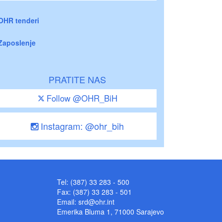
OHR tenderi
Zaposlenje
PRATITE NAS
Follow @OHR_BiH
Instagram: @ohr_bih
Tel: (387) 33 283 - 500
Fax: (387) 33 283 - 501
Email:
srd@ohr.int
Emerika Bluma 1, 71000 Sarajevo