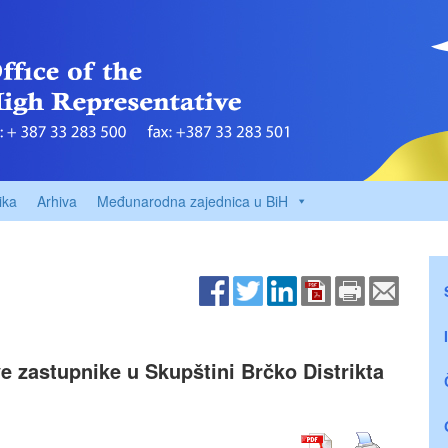
ika
Arhiva
Međunarodna zajednica u BiH
 zastupnike u Skupštini Brčko Distrikta