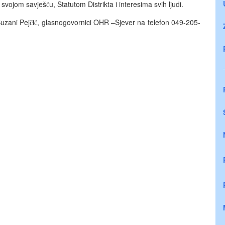
o svojom savješ
u, Statutom Distrikta i interesima svih ljudi.
ć
Suzani Pej
i
, glasnogovornici OHR –Sjever na telefon 049-205-
č
ć