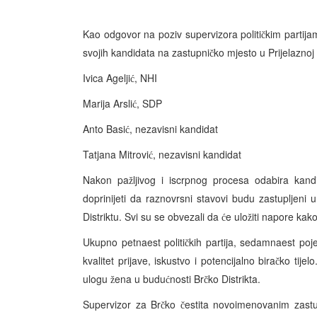
Kao odgovor na poziv supervizora politi
kim partija
č
svojih kandidata na zastupni
ko mjesto u Prijelaznoj 
č
Ivica Agelji
, NHI
ć
Marija Arsli
, SDP
ć
Anto Basi
, nezavisni kandidat
ć
Tatjana Mitrovi
, nezavisni kandidat
ć
Nakon pa
ljivog i iscrpnog procesa odabira kand
ž
doprinijeti da raznovrsni stavovi budu zastupljeni u
Distriktu. Svi su se obvezali da
e ulo
iti napore kako
ć
ž
Ukupno petnaest politi
kih partija, sedamnaest poje
č
kvalitet prijave, iskustvo i potencijalno bira
ko tijel
č
ulogu
ena u budu
nosti Br
ko Distrikta.
ž
ć
č
Supervizor za Br
ko
estita novoimenovanim zastu
č
č