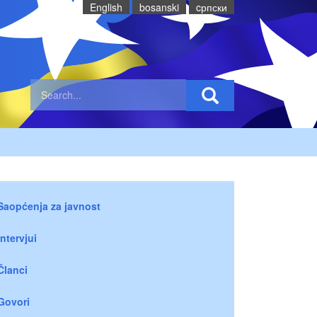
English
bosanski
cрпски
Saopćenja za javnost
Intervjui
Članci
Govori