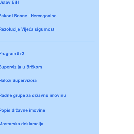
Ustav BiH
Zakoni Bosne i Hercegovine
Rezolucije Vijeća sigurnosti
Program 5+2
Supervizija u Brčkom
Nalozi Supervizora
Radne grupe za državnu imovinu
Popis državne imovine
Mostarska deklaracija