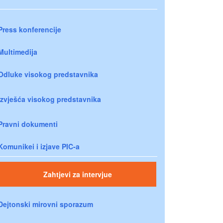
Press konferencije
Multimedija
Odluke visokog predstavnika
Izvješća visokog predstavnika
Pravni dokumenti
Komunikei i izjave PIC-a
Zahtjevi za intervjue
Dejtonski mirovni sporazum