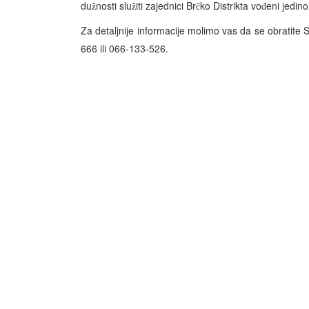
du
nosti slu
iti zajednici Br
ko Distrikta vo
eni jedin
ž
ž
č
đ
Za detaljnije informacije molimo vas da se obratite 
666 ili 066-133-526.