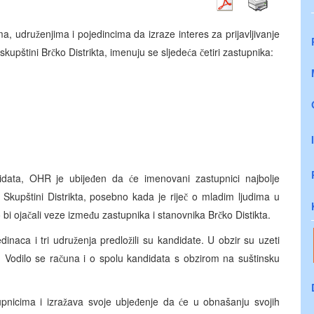
ma, udru
enjima i pojedincima da izraze interes za prijavljivanje
ž
skupštini Br
ko Distrikta, imenuju se sljede
a
etiri zastupnika:
č
ć
č
idata, OHR je ubije
en da
e imenovani zastupnici najbolje
đ
ć
 Skupštini Distrikta, posebno kada je rije
o mladim ljudima u
č
 bi oja
ali veze izme
u zastupnika i stanovnika Br
ko Distikta.
č
đ
č
dinaca i tri udru
enja predlo
ili su kandidate. U obzir su uzeti
ž
ž
o. Vodilo se ra
una i o spolu kandidata s obzirom na suštinsku
č
pnicima i izra
ava svoje ubje
enje da
e u obnašanju svojih
ž
đ
ć