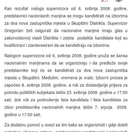
Kao rezultat naloga supervizora od 6. svibnja 2008. godine,
predstavnici nacionlanih manjina se mogu kandidirati na izborima
za dva nova zastupnička mjesta u Skupštini Distrikta. Supervizor
Gregorian želi osigurati da nacionalne manjine imaju glas u
zakonodavnoj vlasti Distrikta i zaista podstiče kandidate koji su
kvalificirani i zianteresirani da se kandidiraju na izborima.
Nalogom supervizora od 6. svibnja 2008. godine pruža se šansa
nacionalnim manjinama da se organiziraju i da predlože svoje
predstavnike koji će se kandidirati za dva nova zastupnička
mjesta u Skupštini. Međutim, vremena je malo. Izborni proces je
započeo 8. svibnja 2008. godine, a rok za dostavljanje prijava za
potvrdu političkih subjekata ističe 23. svibnja 2008. godine u 17:00
sati, dok rok za podnošenje lista kandidata i lista kandidata za
izbor predstavnika nacionalnih manjina ističe 7. srpnja 2008.
godine u 17:00 sati.
Za dodatnu pomoć u svezi sa tim kako se organizirati i gdje dobiti
potrebne obrasce prijava, zainteresirani predstavnici nacionalnih