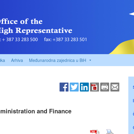
ika
Arhiva
Međunarodna zajednica u BiH
ministration and Finance