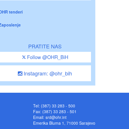
OHR tenderi
Zaposlenje
PRATITE NAS
Follow @OHR_BiH
Instagram: @ohr_bih
Tel: (387) 33 283 - 500
Fax: (387) 33 283 - 501
Email:
srd@ohr.int
Emerika Bluma 1, 71000 Sarajevo