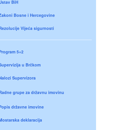
Ustav BiH
Zakoni Bosne i Hercegovine
Rezolucije Vijeća sigurnosti
Program 5+2
Supervizija u Brčkom
Nalozi Supervizora
Radne grupe za državnu imovinu
Popis državne imovine
Mostarska deklaracija