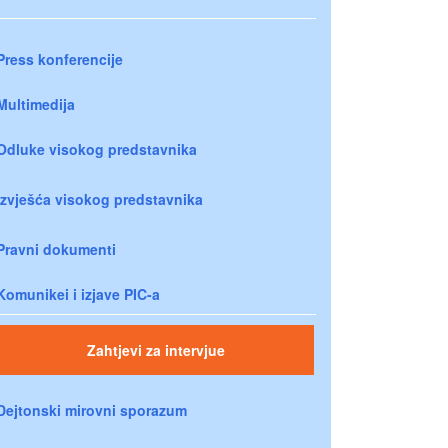
Press konferencije
Multimedija
Odluke visokog predstavnika
Izvješća visokog predstavnika
Pravni dokumenti
Komunikei i izjave PIC-a
Zahtjevi za intervjue
Dejtonski mirovni sporazum