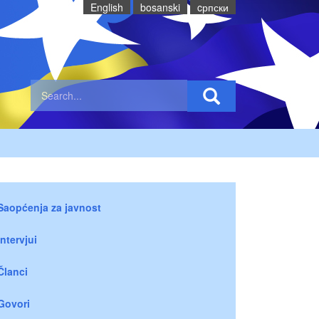
English
bosanski
cрпски
Saopćenja za javnost
Intervjui
Članci
Govori