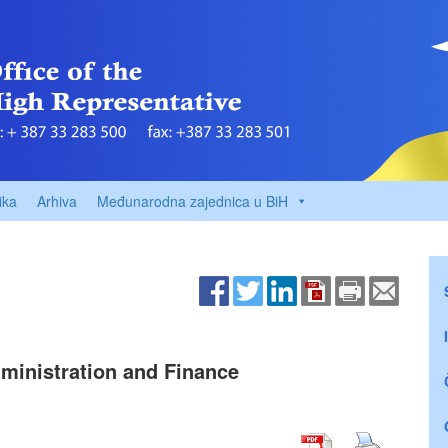
ika
Arhiva
Međunarodna zajednica u BiH
ministration and Finance