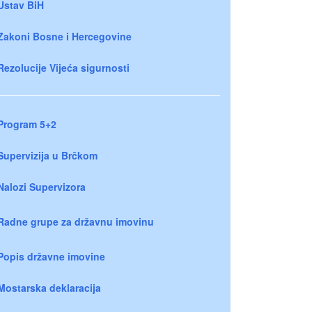
Ustav BiH
Zakoni Bosne i Hercegovine
Rezolucije Vijeća sigurnosti
Program 5+2
Supervizija u Brčkom
Nalozi Supervizora
Radne grupe za državnu imovinu
Popis državne imovine
Mostarska deklaracija