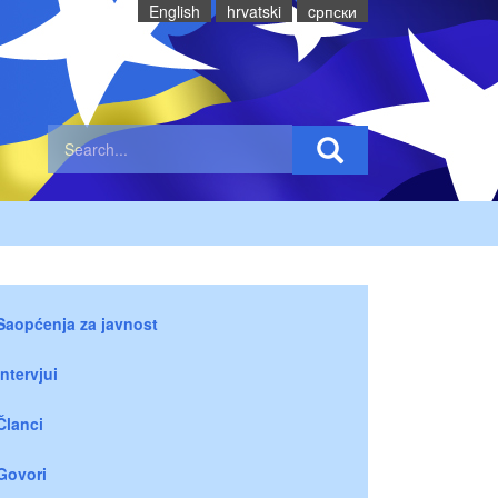
English
hrvatski
cрпски
Saopćenja za javnost
Intervjui
Članci
Govori