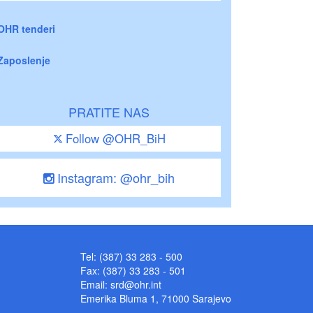
OHR tenderi
Zaposlenje
PRATITE NAS
Follow @OHR_BiH
Instagram: @ohr_bih
Tel: (387) 33 283 - 500
Fax: (387) 33 283 - 501
Email:
srd@ohr.int
Emerika Bluma 1, 71000 Sarajevo