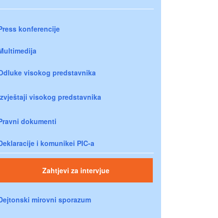
Press konferencije
Multimedija
Odluke visokog predstavnika
Izvještaji visokog predstavnika
Pravni dokumenti
Deklaracije i komunikei PIC-a
Zahtjevi za intervjue
Dejtonski mirovni sporazum