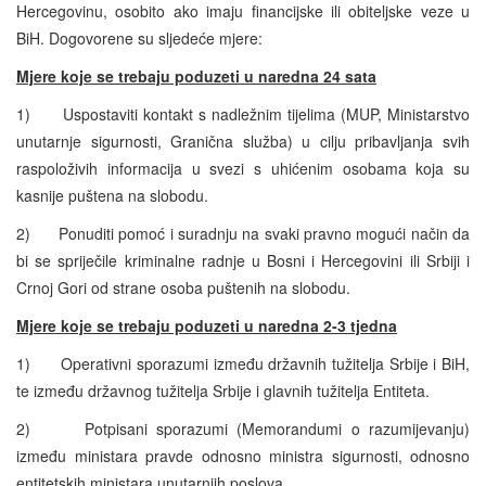
Hercegovinu, osobito ako imaju financijske ili obiteljske veze u
BiH. Dogovorene su sljedeće mjere:
Mjere koje se trebaju poduzeti u naredna 24 sata
1) Uspostaviti kontakt s nadležnim tijelima (MUP, Ministarstvo
unutarnje sigurnosti, Granična služba) u cilju pribavljanja svih
raspoloživih informacija u svezi s uhićenim osobama koja su
kasnije puštena na slobodu.
2) Ponuditi pomoć i suradnju na svaki pravno mogući način da
bi se spriječile kriminalne radnje u Bosni i Hercegovini ili Srbiji i
Crnoj Gori od strane osoba puštenih na slobodu.
Mjere koje se trebaju poduzeti u naredna 2-3 tjedna
1) Operativni sporazumi između državnih tužitelja Srbije i BiH,
te između državnog tužitelja Srbije i glavnih tužitelja Entiteta.
2) Potpisani sporazumi (Memorandumi o razumijevanju)
između ministara pravde odnosno ministra sigurnosti, odnosno
entitetskih ministara unutarnjih poslova.