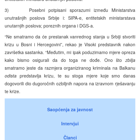
3) Posebni potpisani sporazumi između Ministarstva
unutrašnjih poslova Srbije i: SIPA-e, entitetskih ministarstava
unutarnjih poslova; poreznih organa i DGS-a.
“Ne smatramo da će prestanak vanrednog stanja u Srbiji stvoriti
krizu u Bosni i Hercegovini”, rekao je Visoki predstavnik nakon
završetka sastanka. “Međutim, mi ipak poduzimamo mjere opreza
kako bismo osigurali da do toga ne dođe. Ono što
zbilja
smatramo jeste da razmjera organiziranog kriminala na Balkanu
odista
predstavlja krizu, te su stoga mjere koje smo danas
dogovorili dio dugoročnih ozbiljnih napora na izravnom rješavanju
te krize.
Saopćenja za javnost
Intervjui
Članci