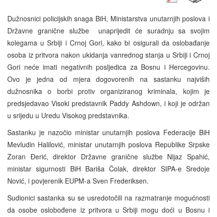
Dužnosnici policijskih snaga BiH, Ministarstva unutarnjih poslova i
Državne granične službe unaprijedit će suradnju sa svojim
kolegama u Srbiji i Crnoj Gori, kako bi osigurali da oslobađanje
osoba iz pritvora nakon ukidanja vanrednog stanja u Srbiji i Crnoj
Gori neće imati negativnih posljedica za Bosnu i Hercegovinu.
Ovo je jedna od mjera dogovorenih na sastanku najviših
dužnosnika o borbi protiv organiziranog kriminala, kojim je
predsjedavao Visoki predstavnik Paddy Ashdown, i koji je održan
u srijedu u Uredu Visokog predstavnika.
Sastanku je nazočio ministar unutarnjih poslova Federacije BiH
Mevludin Halilović, ministar unutarnjih poslova Republike Srpske
Zoran Đerić, direktor Državne granične službe Nijaz Spahić,
ministar sigurnosti BiH Bariša Čolak, direktor SIPA-e Sredoje
Nović, i povjerenik EUPM-a Sven Frederiksen.
Sudionici sastanka su se usredotočili na razmatranje mogućnosti
da osobe oslobođene iz pritvora u Srbiji mogu doći u Bosnu i