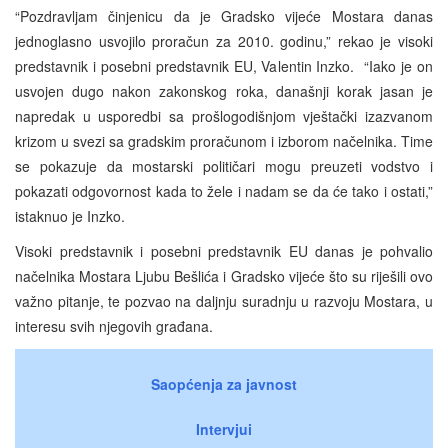
“Pozdravljam činjenicu da je Gradsko vijeće Mostara danas
jednoglasno usvojilo proračun za 2010. godinu,” rekao je visoki
predstavnik i posebni predstavnik EU, Valentin Inzko. “Iako je on
usvojen dugo nakon zakonskog roka, današnji korak jasan je
napredak u usporedbi sa prošlogodišnjom vještački izazvanom
krizom u svezi sa gradskim proračunom i izborom načelnika. Time
se pokazuje da mostarski političari mogu preuzeti vodstvo i
pokazati odgovornost kada to žele i nadam se da će tako i ostati,”
istaknuo je Inzko.
Visoki predstavnik i posebni predstavnik EU danas je pohvalio
načelnika Mostara Ljubu Bešlića i Gradsko vijeće što su riješili ovo
važno pitanje, te pozvao na daljnju suradnju u razvoju Mostara, u
interesu svih njegovih građana.
Saopćenja za javnost
Intervjui