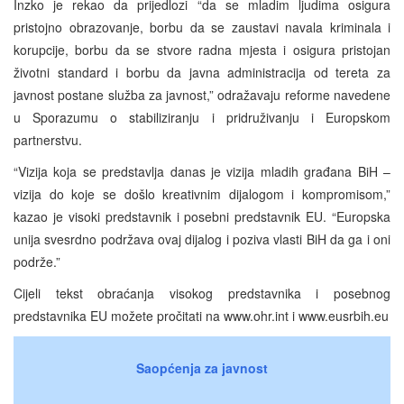
Inzko je rekao da prijedlozi “da se mladim ljudima osigura
pristojno obrazovanje, borbu da se zaustavi navala kriminala i
korupcije, borbu da se stvore radna mjesta i osigura pristojan
životni standard i borbu da javna administracija od tereta za
javnost postane služba za javnost,” odražavaju reforme navedene
u Sporazumu o stabiliziranju i pridruživanju i Europskom
partnerstvu.
“Vizija koja se predstavlja danas je vizija mladih građana BiH –
vizija do koje se došlo kreativnim dijalogom i kompromisom,”
kazao je visoki predstavnik i posebni predstavnik EU. “Europska
unija svesrdno podržava ovaj dijalog i poziva vlasti BiH da ga i oni
podrže.”
Cijeli tekst obraćanja visokog predstavnika i posebnog
predstavnika EU možete pročitati na www.ohr.int i www.eusrbih.eu
Saopćenja za javnost