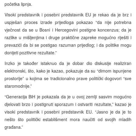
početka lipnja.
Visoki predstavnik i posebni predstavnik EU je rekao da je brz i
uspješan proces izrade prijedloga pokazao “da nije potrebna
vječnost da se u Bosni i Hercegovini postigne koncenzus; da je
razlike u mišljenjima i druge praktične zapreke mogućno riješiti i
prevazići da bi se postigao razuman prijedlog; i da politike mogu
donijeti pozitivne rezultate.”
Inzko je također istaknuo da je dobar dio diskusije realiziran
elektronski, što, kako je kazao, pokazuje da su “dimom ispunjene
prostorije” u kojima se tradicionalno prave politički dogovori “sve
staromodnije.”
“Generacija BiH je pokazala da je u ovoj zemlji sasvim mogućno
djelovati brzo i postignuti sporazum i ostvariti rezultate,” kazao je
visoki predstavnik i posebni predstavnik EU. “Jasno je da je to
nešto što politički establišment mora naučiti od svojih mladih
građana.”