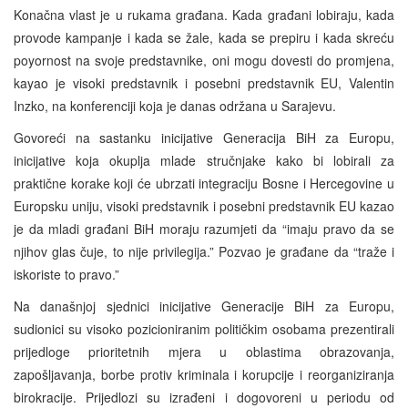
Konačna vlast je u rukama građana. Kada građani lobiraju, kada
provode kampanje i kada se žale, kada se prepiru i kada skreću
poyornost na svoje predstavnike, oni mogu dovesti do promjena,
kayao je visoki predstavnik i posebni predstavnik EU, Valentin
Inzko, na konferenciji koja je danas održana u Sarajevu.
Govoreći na sastanku inicijative Generacija BiH za Europu,
inicijative koja okuplja mlade stručnjake kako bi lobirali za
praktične korake koji će ubrzati integraciju Bosne i Hercegovine u
Europsku uniju, visoki predstavnik i posebni predstavnik EU kazao
je da mladi građani BiH moraju razumjeti da “imaju pravo da se
njihov glas čuje, to nije privilegija.” Pozvao je građane da “traže i
iskoriste to pravo.”
Na današnjoj sjednici inicijative Generacije BiH za Europu,
sudionici su visoko pozicioniranim političkim osobama prezentirali
prijedloge prioritetnih mjera u oblastima obrazovanja,
zapošljavanja, borbe protiv kriminala i korupcije i reorganiziranja
birokracije. Prijedlozi su izrađeni i dogovoreni u periodu od