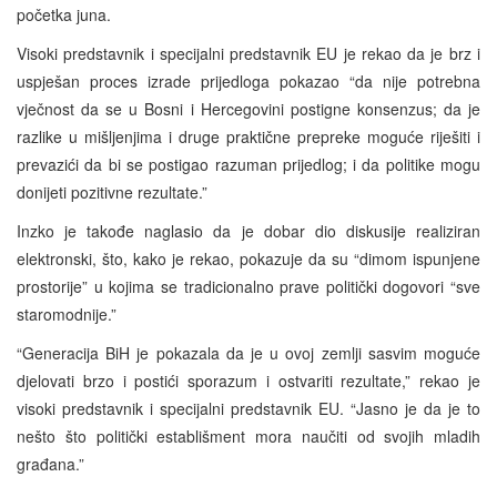
početka juna.
Visoki predstavnik i specijalni predstavnik EU je rekao da je brz i
uspješan proces izrade prijedloga pokazao “da nije potrebna
vječnost da se u Bosni i Hercegovini postigne konsenzus; da je
razlike u mišljenjima i druge praktične prepreke moguće riješiti i
prevazići da bi se postigao razuman prijedlog; i da politike mogu
donijeti pozitivne rezultate.”
Inzko je takođe naglasio da je dobar dio diskusije realiziran
elektronski, što, kako je rekao, pokazuje da su “dimom ispunjene
prostorije” u kojima se tradicionalno prave politički dogovori “sve
staromodnije.”
“Generacija BiH je pokazala da je u ovoj zemlji sasvim moguće
djelovati brzo i postići sporazum i ostvariti rezultate,” rekao je
visoki predstavnik i specijalni predstavnik EU. “Jasno je da je to
nešto što politički establišment mora naučiti od svojih mladih
građana.”