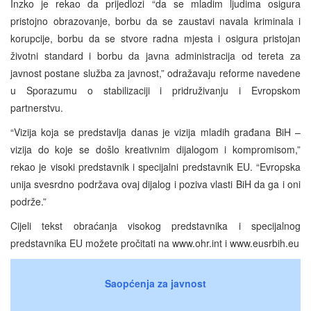
Inzko je rekao da prijedlozi “da se mladim ljudima osigura
pristojno obrazovanje, borbu da se zaustavi navala kriminala i
korupcije, borbu da se stvore radna mjesta i osigura pristojan
životni standard i borbu da javna administracija od tereta za
javnost postane služba za javnost,” odražavaju reforme navedene
u Sporazumu o stabilizaciji i pridruživanju i Evropskom
partnerstvu.
“Vizija koja se predstavlja danas je vizija mladih građana BiH –
vizija do koje se došlo kreativnim dijalogom i kompromisom,”
rekao je visoki predstavnik i specijalni predstavnik EU. “Evropska
unija svesrdno podržava ovaj dijalog i poziva vlasti BiH da ga i oni
podrže.”
Cijeli tekst obraćanja visokog predstavnika i specijalnog
predstavnika EU možete pročitati na www.ohr.int i www.eusrbih.eu
Saopćenja za javnost