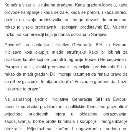
Konačna vlast je u rukama građana. Kada građani lobiraju, kada
provode kampanje i kada se žale, kada se prepiru i kada skreću
pažnju na svoje predstavnike oni mogu dovesti do promjena,
rekao je visoki predstavnik i specijalni predstavnik EU, Valentin
Inzko, na konferenciji koja je danas održana u Sarajevu.
Govoreći na sastanku inicijative Generacija BiH za Evropu,
inicijative koja okuplja mlade stručnjake kako bi lobirali za
praktične korake koji će ubrzati integraciju Bosne i Hercegovine u
Evropsku uniju, visoki predstavnik i specijalni predstavnik EU je
rekao da mladi građani BiH moraju razumjeti da “imaju pravo da
se njihov glas čuje, to nije privilegija.” Pozvao je građane da “traže
i iskoriste to pravo.”
Na današnjoj sjednici inicijative Generacije BiH za Evropu,
učesnici su visoko pozicioniranim političkim ličnostima prezentirali
prijedloge prioritetnih mjera u oblastima obrazovanja,
zapošljavanja, borbe protiv kriminala i korupcije i reorganizacije
birokratije. Prijedlozi su izrađeni i dogovoreni u periodu od